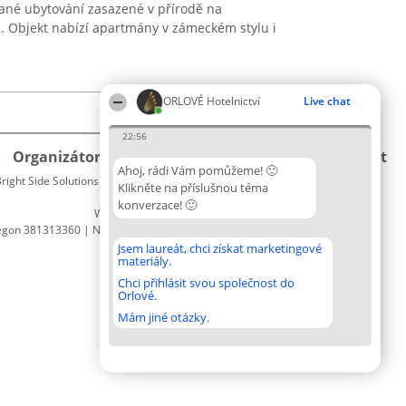
ané ubytování zasazené v přírodě na
. Objekt nabízí apartmány v zámeckém stylu i
ORLOVÉ Hotelnictví
Live chat
22:56
Organizátor hlasování
Plebiscyt
Kontakt
Ahoj, rádi Vám pomůžeme! 🙂
right Side Solutions sp. z o. o. sp. k.
Vítězové
Kontakt
Klikněte na příslušnou téma
ul. Ruska 22
Seznam
konverzace! 🙂
Wrocław 50-079
všech
egon 381313360 | NIP 8943132676
laureátů
Zásady
Jsem laureát, chci získat marketingové
materiály.
Pravidla
Zásady
Chci přihlásit svou společnost do
Orlové.
ochrany
osobních
Mám jiné otázky.
údajů