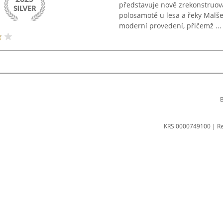
představuje nově zrekonstruov
polosamotě u lesa a řeky Malše
moderní provedení, přičemž ...
B
KRS 0000749100 | R