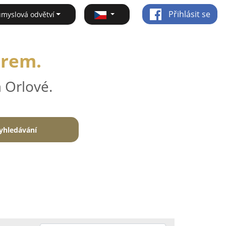
Přihlásit se
ůmyslová odvětví
irem.
 Orlové.
yhledávání