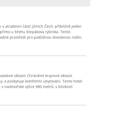
 v atraktivní části jižních Čech, přibližně jeden
 přímo u břehu Klepákova rybníka. Tento
odné prostředí pro poklidnou dovolenou rodin,
malebné oblasti Chráněné krajinné oblasti
y, a poskytuje komfortní ubytování. Tento hotel
n v nadmořské výšce 980 metrů, v blízkosti