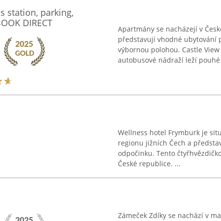
 station, parking,
 BOOK DIRECT
Apartmány se nacházejí v Česk
představují vhodné ubytování p
výbornou polohou. Castle View
autobusové nádraží leží pouhé t
Wellness hotel Frymburk je si
regionu jižních Čech a předsta
odpočinku. Tento čtyřhvězdičkov
České republice. ...
Zámeček Zdíky se nachází v mal