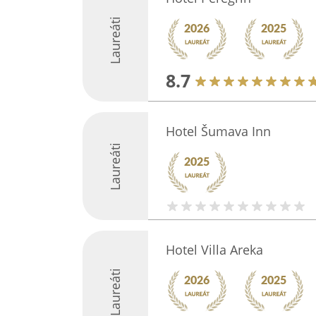
Laureáti
8.7
Hotel Šumava Inn
Laureáti
Hotel Villa Areka
Laureáti