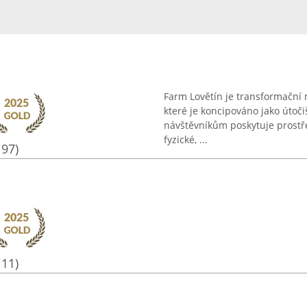
Farm Lovětín je transformační m
které je koncipováno jako útočiš
návštěvníkům poskytuje prostř
fyzické, ...
197)
111)