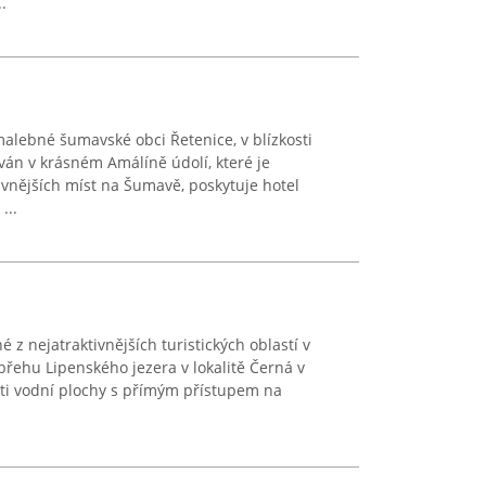
.
malebné šumavské obci Řetenice, v blízkosti
ván v krásném Amálíně údolí, které je
ivnějších míst na Šumavě, poskytuje hotel
...
né z nejatraktivnějších turistických oblastí v
břehu Lipenského jezera v lokalitě Černá v
sti vodní plochy s přímým přístupem na