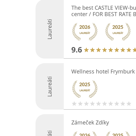
The best CASTLE VIEW-bus
center / FOR BEST RATE
Laureáti
9.6
Wellness hotel Frymburk
Laureáti
Zámeček Zdíky