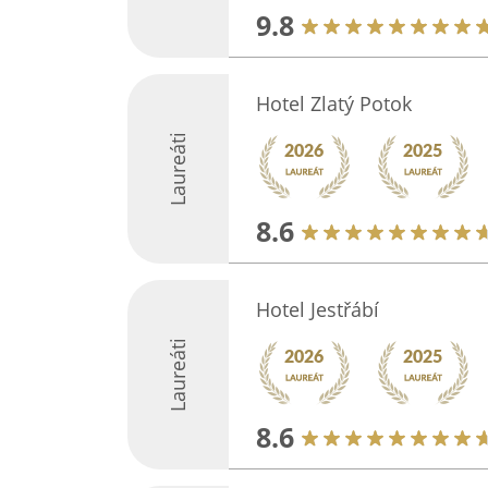
9.8
Hotel Zlatý Potok
Laureáti
8.6
Hotel Jestřábí
Laureáti
8.6