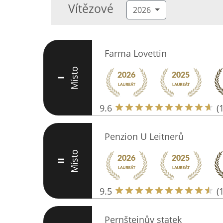
Vítězové
2026
Farma Lovettin
Místo
I
9.6
(
Penzion U Leitnerů
Místo
II
9.5
(
Pernštejnův statek