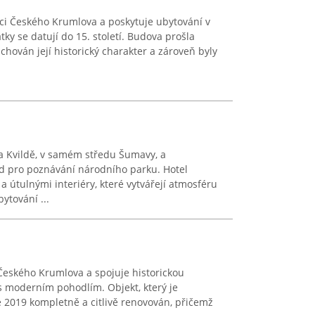
dci Českého Krumlova a poskytuje ubytování v
tky se datují do 15. století. Budova prošla
achován její historický charakter a zároveň byly
a Kvildě, v samém středu Šumavy, a
d pro poznávání národního parku. Hotel
 útulnými interiéry, které vytvářejí atmosféru
ytování ...
u Českého Krumlova a spojuje historickou
 moderním pohodlím. Objekt, který je
 2019 kompletně a citlivě renovován, přičemž