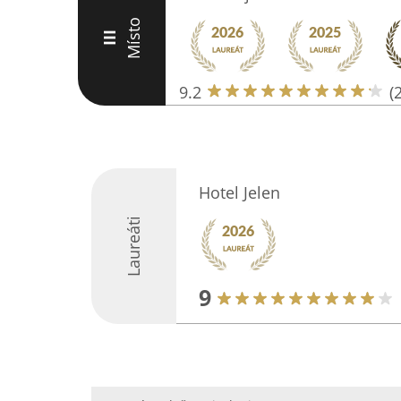
Místo
III
9.2
(
Hotel Jelen
Laureáti
9