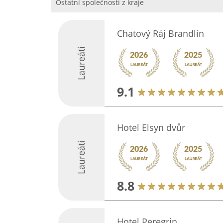
Ostatní společnosti z kraje
Chatový Ráj Brandlín
Laureáti
9.1
Hotel Elsyn dvůr
Laureáti
8.8
Hotel Peregrin