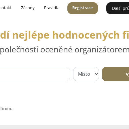
ontakt
Zásady
Pravidla
Registrace
Další pr
dí nejlépe hodnocených f
 společnosti oceněné organizátorem
V
firem.