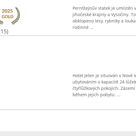
Pernštejnův statek je umístěn 
jihočeské krajiny a Vysočiny. To
obklopeno lesy, rybníky a louk
rodinné ...
215)
Hotel Jelen je situován v Nové 
ubytováním o kapacitě 24 lůžek
čtyřlůžkových pokojích. Zázemí
během jejich pobytu. ...