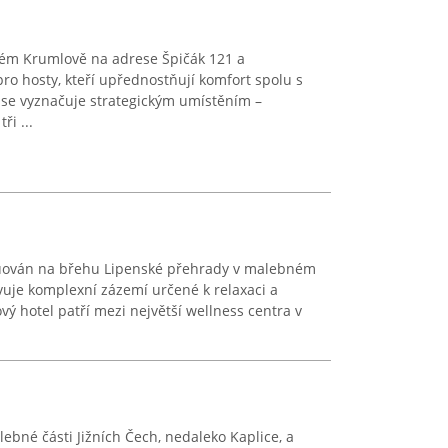
ém Krumlově na adrese Špičák 121 a
ro hosty, kteří upřednostňují komfort spolu s
 se vyznačuje strategickým umístěním –
ři ...
tuován na břehu Lipenské přehrady v malebném
vuje komplexní zázemí určené k relaxaci a
ý hotel patří mezi největší wellness centra v
ebné části Jižních Čech, nedaleko Kaplice, a