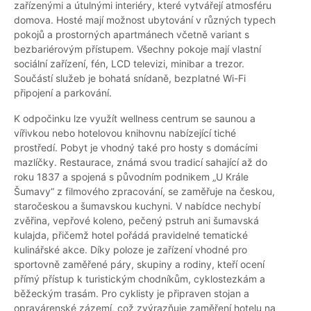
zařízenými a útulnými interiéry, které vytvářejí atmosféru
domova. Hosté mají možnost ubytování v různých typech
pokojů a prostorných apartmánech včetně variant s
bezbariérovým přístupem. Všechny pokoje mají vlastní
sociální zařízení, fén, LCD televizi, minibar a trezor.
Součástí služeb je bohatá snídaně, bezplatné Wi-Fi
připojení a parkování.
K odpočinku lze využít wellness centrum se saunou a
vířivkou nebo hotelovou knihovnu nabízející tiché
prostředí. Pobyt je vhodný také pro hosty s domácími
mazlíčky. Restaurace, známá svou tradicí sahající až do
roku 1837 a spojená s původním podnikem „U Krále
Šumavy“ z filmového zpracování, se zaměřuje na českou,
staročeskou a šumavskou kuchyni. V nabídce nechybí
zvěřina, vepřové koleno, pečený pstruh ani šumavská
kulajda, přičemž hotel pořádá pravidelné tematické
kulinářské akce. Díky poloze je zařízení vhodné pro
sportovně zaměřené páry, skupiny a rodiny, kteří ocení
přímý přístup k turistickým chodníkům, cyklostezkám a
běžeckým trasám. Pro cyklisty je připraven stojan a
opravárenské zázemí, což zvýrazňuje zaměření hotelu na