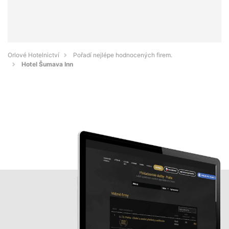
Orlové Hotelnictví
Pořadí nejlépe hodnocených firem.
Hotel Šumava Inn