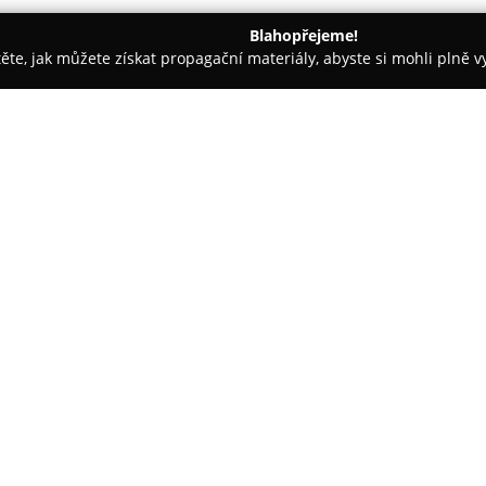
Blahopřejeme!
těte, jak můžete získat propagační materiály, abyste si mohli plně 
irem.
Hotel Peregrin
O společnosti:
Hotel Peregrin
se nachází v sr
historickém objektu, jehož počá
pečlivou renovací, při níž byl z
začleněny moderní designové p
i vybavením, přičemž je kladen 
umělecká díla.
Zaměstnanci hotelu, kteří žijí 
atmosféře a individuálnímu pří
výběrem teplých i studených jí