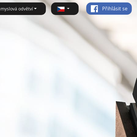
Přihlásit se
ůmyslová odvětví