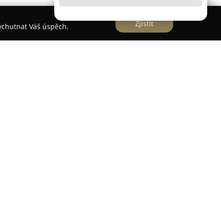
Zjistit
vychutnat Váš úspěch.
dci Českého Krumlova a poskytuje ubytování v
tky se datují do 15. století. Budova prošla
achován její historický charakter a zároveň byly
rvky. Každý pokoj je unikátní svým uspořádáním
důraz například na luxusní tapety a originální
přímo v Českém Krumlově, přispívají k rodinné
stupu k hostům. K dispozici je bohatá snídaně s
del, včetně domácích specialit. Součástí nabídky