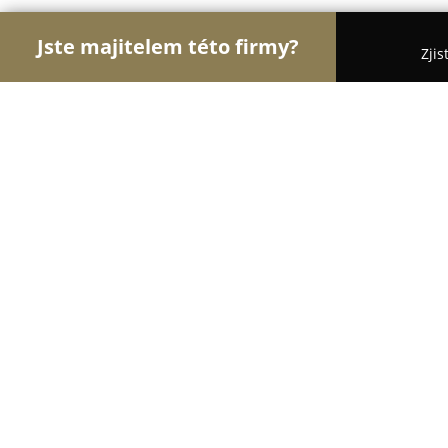
Jste majitelem této firmy?
Zjis
Orlové Hotelnictví
Pořadí nejlépe hodnocených f
Hotel Peregrin
8.7
(262)
Český Krumlov, Cesky Krumlov
Zobrazit telefonní číslo