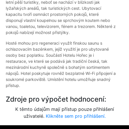
letní pěší turistiky, neboť se nachází v blízkosti jak
lyžařských areálů, tak turistických cest. Ubytovací
kapacitu tvoří osmnáct prostorných pokojů, které
disponují vlastní koupelnou se sprchovým koutem nebo
vanou, toaletou, televizorem, fénem a trezorem. Některé z
pokojů nabízejí možnost přistýlky.
Hosté mohou pro regeneraci využít finskou saunu s
ochlazovacím bazénkem, jejíž využití je pro ubytované
osoby bez poplatku. Součástí Hotelu Hořec je i
restaurace, ve které se podává jak tradiční česká, tak
mezinárodní kuchyně společně s bohatým sortimentem
nápojů. Hotel poskytuje rovněž bezplatné Wi-Fi připojení a
soukromé parkoviště. Umístění hotelu umožňuje snadný
přístup.
Zdroje pro výpočet hodnocení:
K těmto údajům mají přístup pouze přihlášení
uživatelé.
Klikněte sem pro přihlášení.