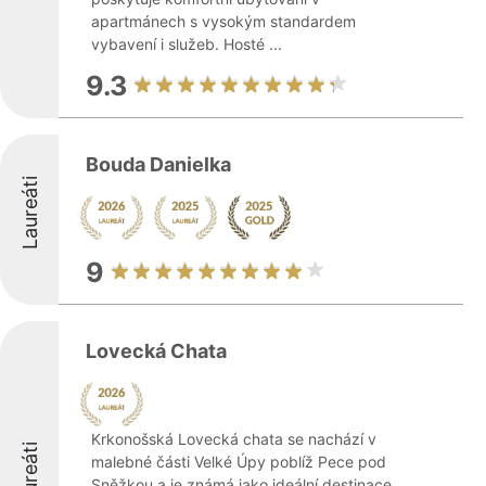
apartmánech s vysokým standardem
vybavení i služeb. Hosté ...
9.3
Bouda Danielka
Laureáti
9
Lovecká Chata
Krkonošská Lovecká chata se nachází v
Laureáti
malebné části Velké Úpy poblíž Pece pod
Sněžkou a je známá jako ideální destinace