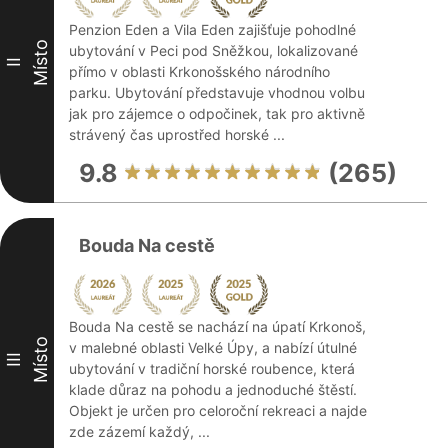
Penzion Eden a Vila Eden zajišťuje pohodlné
Místo
ubytování v Peci pod Sněžkou, lokalizované
II
přímo v oblasti Krkonošského národního
parku. Ubytování představuje vhodnou volbu
jak pro zájemce o odpočinek, tak pro aktivně
strávený čas uprostřed horské ...
9.8
(265)
Bouda Na cestě
Bouda Na cestě se nachází na úpatí Krkonoš,
Místo
v malebné oblasti Velké Úpy, a nabízí útulné
III
ubytování v tradiční horské roubence, která
klade důraz na pohodu a jednoduché štěstí.
Objekt je určen pro celoroční rekreaci a najde
zde zázemí každý, ...