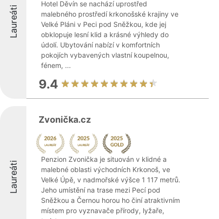
Hotel Děvín se nachází uprostřed
Laureáti
malebného prostředí krkonošské krajiny ve
Velké Pláni v Peci pod Sněžkou, kde jej
obklopuje lesní klid a krásné výhledy do
údolí. Ubytování nabízí v komfortních
pokojích vybavených vlastní koupelnou,
fénem, ...
9.4
Zvonička.cz
Penzion Zvonička je situován v klidné a
Laureáti
malebné oblasti východních Krkonoš, ve
Velké Úpě, v nadmořské výšce 1 117 metrů.
Jeho umístění na trase mezi Pecí pod
Sněžkou a Černou horou ho činí atraktivním
místem pro vyznavače přírody, lyžaře,