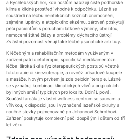
a Rychlebských hor, kde hostům nabízejí čisté podhorské
klima a klidné prostředí vhodné k odpočinku. Lázně se
soustředí na léčbu neinfekčních kožních onemocnění,
zejména lupénky a atopického ekzému, zároveň poskytují
péči pacientům s poruchami látkové výměny, obezitou,
nemocemi štítné žlázy a problémy dýchacího ústrojí.
Zvláštní pozornost věnují také léčbě psoriatické artritidy.
K léčebným a rehabilitačním metodám využívaným v
zařízení patří dietoterapie, specifická medikamentózní
léčba, široká škála fyzioterapeutických postupů včetně
fototerapie či kinezioterapie, a rovněž přísadové koupele
a masáže. Novým prvkem je zde peloidní terapie. Lázně
se vyznačují kombinací klimatických vlivů a originálních
bylinných směsí typických pro lokalitu Dolní Lipová.
Součástí areálu je vlastní wellness centrum se saunami a
vířivkou, k dispozici jsou i vyznačené lázeňské okruhy a
naučné stezky pojmenované po Johannovi Schrothovi.
Zařízení poskytuje komplexní péči dospělým i dětem od tří
let věku.