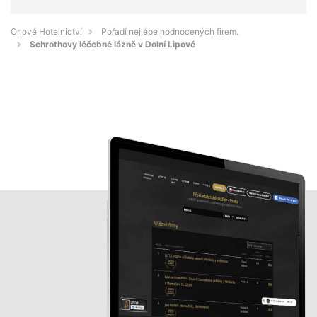
Orlové Hotelnictví
Pořadí nejlépe hodnocených firem.
Schrothovy léčebné lázně v Dolní Lipové