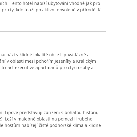
ních. Tento hotel nabízí ubytování vhodné jak pro
 pro ty, kdo touží po aktivní dovolené v přírodě. K
nachází v klidné lokalitě obce Lipová-lázně a
ní v oblasti mezi pohořím Jeseníky a Kralickým
čtrnáct executive apartmánů pro čtyři osoby a
í Lipové představují zařízení s bohatou historií,
829. Leží v malebné oblasti na pomezí Hrubého
de hostům nabízejí čisté podhorské klima a klidné