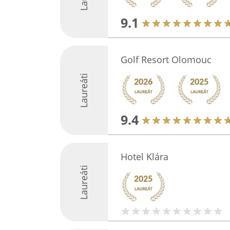
9.1
Golf Resort Olomouc
Laureáti
9.4
Hotel Klára
Laureáti