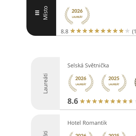
Místo
III
8.8
(
Selská Světnička
Laureáti
8.6
Hotel Romantik