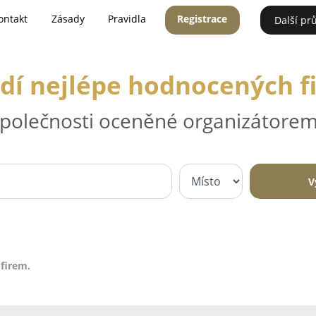
ontakt
Zásady
Pravidla
Registrace
Další pr
dí nejlépe hodnocených f
 společnosti oceněné organizátorem
V
firem.