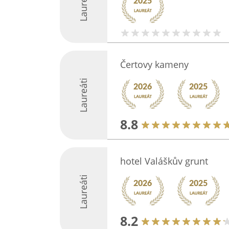
Laureáti
Čertovy kameny
Laureáti
8.8
hotel Valáškův grunt
Laureáti
8.2