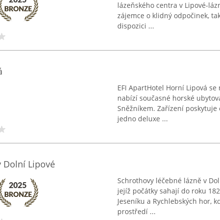
lázeňského centra v Lipové-láz
zájemce o klidný odpočinek, tak
dispozici ...
á
EFI ApartHotel Horní Lipová se 
nabízí současné horské ubytová
Sněžníkem. Zařízení poskytuje 
jedno deluxe ...
 Dolní Lipové
Schrothovy léčebné lázně v Doln
jejíž počátky sahají do roku 1
Jeseníku a Rychlebských hor, k
prostředí ...