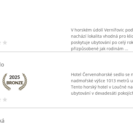
V horském údolí Vernířovic po
nachází lokalita vhodná pro kl
poskytuje ubytování po celý rok
přizpůsobené jak rodinám ...
lo
Hotel Červenohorské sedlo se n
nadmořské výšce 1013 metrů u
Tento horský hotel v Loučné n
ubytování v devadesáti pokojích
ká