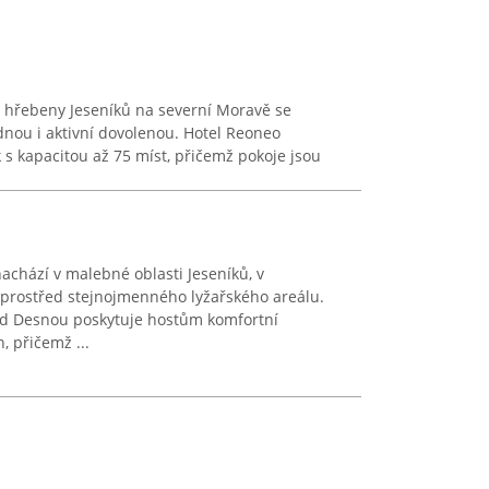
d hřebeny Jeseníků na severní Moravě se
idnou i aktivní dovolenou. Hotel Reoneo
 s kapacitou až 75 míst, přičemž pokoje jsou
achází v malebné oblasti Jeseníků, v
prostřed stejnojmenného lyžařského areálu.
ad Desnou poskytuje hostům komfortní
, přičemž ...