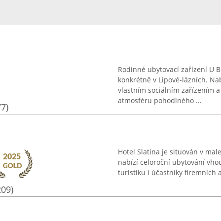
Rodinné ubytovací zařízení U B
konkrétně v Lipové-lázních. N
vlastním sociálním zařízením 
atmosféru pohodlného ...
77)
Hotel Slatina je situován v mal
nabízí celoroční ubytování vho
turistiku i účastníky firemních
209)