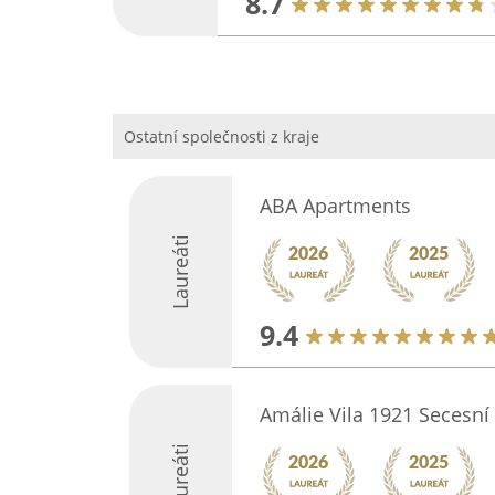
8.7
Ostatní společnosti z kraje
ABA Apartments
Laureáti
9.4
Amálie Vila 1921 Secesní
Laureáti