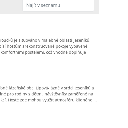
roučků je situováno v malebné oblasti Jeseníků,
abízí hostům zrekonstruované pokoje vybavené
a komfortními postelemi, což vhodně doplňuje
ebné lázeňské obci Lipová-lázně v srdci Jeseníků a
dné pro rodiny s dětmi, návštěvníky zaměřené na
 akcí. Hosté zde mohou využít atmosféru klidného ...