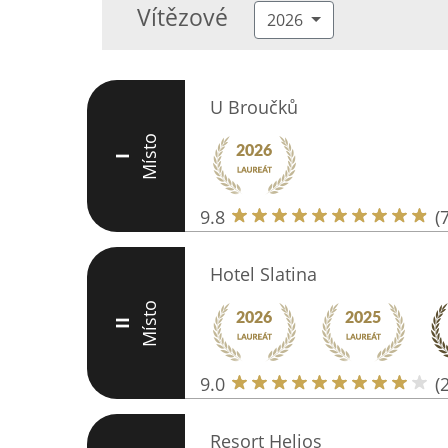
Vítězové
2026
U Broučků
Místo
I
9.8
(
Hotel Slatina
Místo
II
9.0
(
Resort Helios