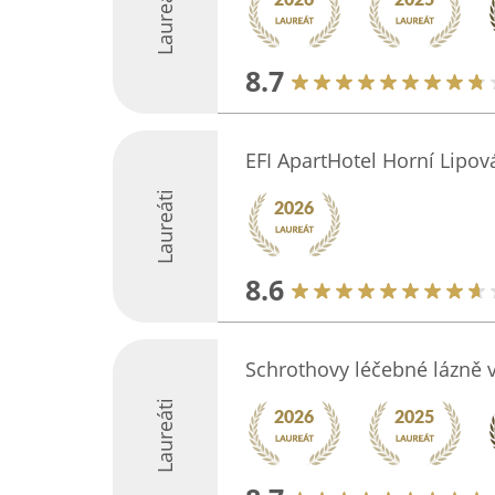
Laureáti
8.7
EFI ApartHotel Horní Lipov
Laureáti
8.6
Schrothovy léčebné lázně v
Laureáti