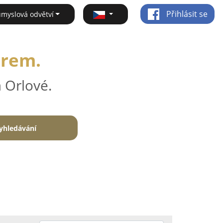
Přihlásit se
ůmyslová odvětví
irem.
 Orlové.
yhledávání