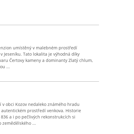
enzion umístěný v malebném prostředí
v Jeseníku. Tato lokalita je výhodná díky
tvaru Čertovy kameny a dominanty Zlatý chlum,
ou ...
zí v obci Kozov nedaleko známého hradu
 autentickém prostředí venkova. Historie
836 a i po pečlivých rekonstrukcích si
 zemědělského ...