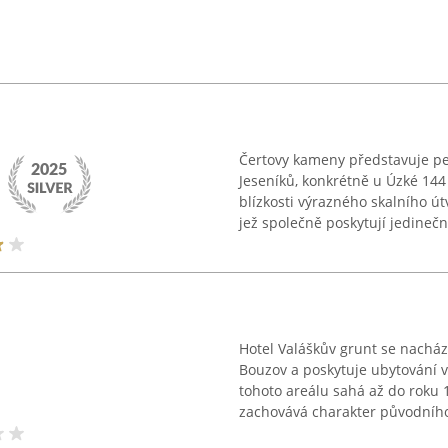
Čertovy kameny představuje p
Jeseníků, konkrétně u Úzké 144 
blízkosti výrazného skalního ú
jež společně poskytují jedinečn
Hotel Valáškův grunt se nachá
Bouzov a poskytuje ubytování v
tohoto areálu sahá až do roku 1
zachovává charakter původního