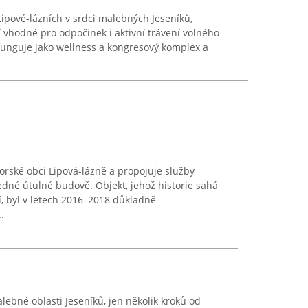
 Lipové-lázních v srdci malebných Jeseníků,
 vhodné pro odpočinek i aktivní trávení volného
 funguje jako wellness a kongresový komplex a
orské obci Lipová-lázně a propojuje služby
edné útulné budově. Objekt, jehož historie sahá
í, byl v letech 2016–2018 důkladně
.
lebné oblasti Jeseníků, jen několik kroků od