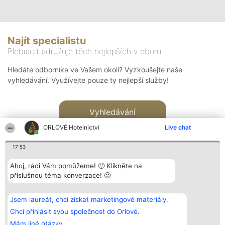
Najít specialistu
Plebiscit sdružuje těch nejlepších v oboru
Hledáte odborníka ve Vašem okolí? Vyzkoušejte naše
vyhledávání. Využívejte pouze ty nejlepší služby!
Vyhledávání
ORLOVÉ Hotelnictví
Live chat
17:53
Ahoj, rádi Vám pomůžeme! 🙂 Klikněte na
příslušnou téma konverzace! 🙂
Organizátor hlasování
Plebiscyt
Kontakt
Bright Side Solutions sp. z o.
Vítězové
Kontakt
Jsem laureát, chci získat marketingové materiály.
o. sp. k.
Seznam všech
ul. Ruska 22
laureátů
Chci přihlásit svou společnost do Orlové.
Wrocław 50-079
Zásady
Mám jiné otázky.
KRS 0000749100 | Regon
Pravidla