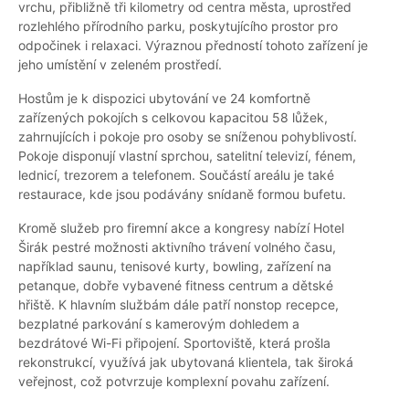
vrchu, přibližně tři kilometry od centra města, uprostřed
rozlehlého přírodního parku, poskytujícího prostor pro
odpočinek i relaxaci. Výraznou předností tohoto zařízení je
jeho umístění v zeleném prostředí.
Hostům je k dispozici ubytování ve 24 komfortně
zařízených pokojích s celkovou kapacitou 58 lůžek,
zahrnujících i pokoje pro osoby se sníženou pohyblivostí.
Pokoje disponují vlastní sprchou, satelitní televizí, fénem,
lednicí, trezorem a telefonem. Součástí areálu je také
restaurace, kde jsou podávány snídaně formou bufetu.
Kromě služeb pro firemní akce a kongresy nabízí Hotel
Širák pestré možnosti aktivního trávení volného času,
například saunu, tenisové kurty, bowling, zařízení na
petanque, dobře vybavené fitness centrum a dětské
hřiště. K hlavním službám dále patří nonstop recepce,
bezplatné parkování s kamerovým dohledem a
bezdrátové Wi-Fi připojení. Sportoviště, která prošla
rekonstrukcí, využívá jak ubytovaná klientela, tak široká
veřejnost, což potvrzuje komplexní povahu zařízení.