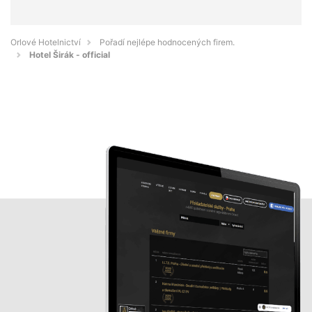
Orlové Hotelnictví
Pořadí nejlépe hodnocených firem.
Hotel Širák - official