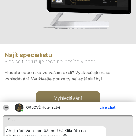
Najít specialistu
Plebiscit sdružuje těch nejlepších v oboru
Hledáte odborníka ve Vašem okolí? Vyzkoušejte naše
vyhledávání. Využívejte pouze ty nejlepší služby!
Vyhledávání
ORLOVÉ Hotelnictví
Live chat
11:05
Ahoj, rádi Vám pomůžeme! 🙂 Klikněte na