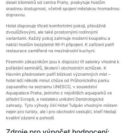
deset kilometrů od centra Prahy, poskytuje hostům
snadnou dostupnost, včetně spojení městskou hromadnou
dopravou.
Hotel disponuje třiceti komfortními pokoji, převážně
dvoulůžkovými, ale také prostornými rodinnými
variantami. Každý pokoj zahrnuje moderní koupelnu a
nabízí hostům bezplatné Wi-Fi připojení. K zařízení patří
restaurace zaměřená na mezinárodní kuchyni.
Firemním zákazníkům jsou k dispozici tři salonky vhodné k
pořádání seminářů, školení i obchodních schůzek. K
hlavním přednostem patří blízkost významných míst –
hotel leží několik minut chůze od Průhonického parku
zapsaného na seznamu UNESCO, v sousedství
Aquapalace Praha, jednoho z největších aquaparků ve
střední Evropě, a nedaleko unikátní Dendrologické
zahrady. Tyto výhody činí Hotel Tulipán vhodným místem
nejen pro turisty, ale i pro obchodní cestující, kteří hledají
kvalitní zázemí a pohodlí.
Zdroje pro výpočet hodnocení: