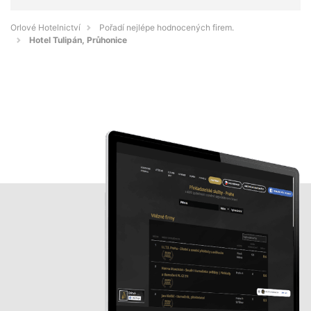
Orlové Hotelnictví
Pořadí nejlépe hodnocených firem.
Hotel Tulipán, Průhonice