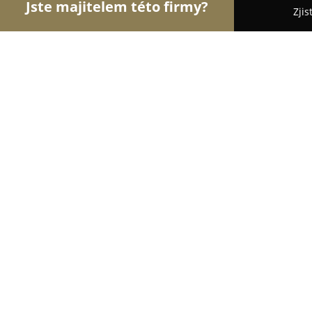
Jste majitelem této firmy?
Zjis
Orlové Hotelnictví
Pořadí nejlépe hodnocených f
Hotel Three Storks
9.1
(813)
Praha, Valdstejnske namesti 8
Zobrazit telefonní číslo