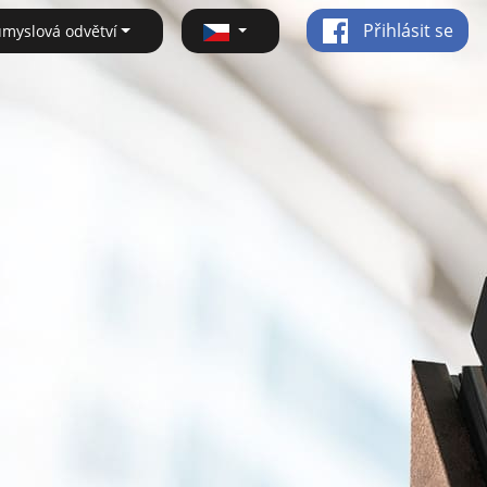
Přihlásit se
ůmyslová odvětví