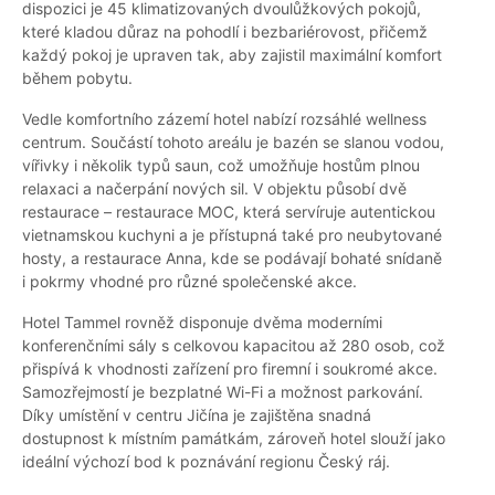
dispozici je 45 klimatizovaných dvoulůžkových pokojů,
které kladou důraz na pohodlí i bezbariérovost, přičemž
každý pokoj je upraven tak, aby zajistil maximální komfort
během pobytu.
Vedle komfortního zázemí hotel nabízí rozsáhlé wellness
centrum. Součástí tohoto areálu je bazén se slanou vodou,
vířivky i několik typů saun, což umožňuje hostům plnou
relaxaci a načerpání nových sil. V objektu působí dvě
restaurace – restaurace MOC, která servíruje autentickou
vietnamskou kuchyni a je přístupná také pro neubytované
hosty, a restaurace Anna, kde se podávají bohaté snídaně
i pokrmy vhodné pro různé společenské akce.
Hotel Tammel rovněž disponuje dvěma moderními
konferenčními sály s celkovou kapacitou až 280 osob, což
přispívá k vhodnosti zařízení pro firemní i soukromé akce.
Samozřejmostí je bezplatné Wi-Fi a možnost parkování.
Díky umístění v centru Jičína je zajištěna snadná
dostupnost k místním památkám, zároveň hotel slouží jako
ideální výchozí bod k poznávání regionu Český ráj.