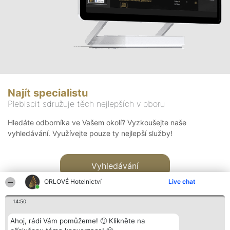
Najít specialistu
Plebiscit sdružuje těch nejlepších v oboru
Hledáte odborníka ve Vašem okolí? Vyzkoušejte naše
vyhledávání. Využívejte pouze ty nejlepší služby!
Vyhledávání
ORLOVÉ Hotelnictví
Live chat
14:50
Ahoj, rádi Vám pomůžeme! 🙂 Klikněte na