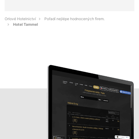
Orlové Hotelnictví
Pořadí nejlépe hodnocených firem.
Hotel Tammel