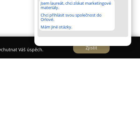
Jsem laureát, chci získat marketingové
materiály.
Chci přihlásit svou společnost do
Orlové.
Mám jiné otázky.
Zjistit
vychutnat Váš úspěch.
nachází v srdci Prahy a nabízí hostům jedinečný
oletí. Tento hotel ve stylu secese, postavený v
 kulturního dědictví UNESCO a zajišťuje vysoký
k kroků od Václavského náměstí a Národního
stanic metra Muzeum a I. P. Pavlova mají