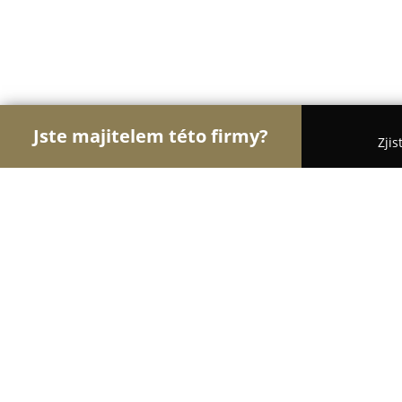
Jste majitelem této firmy?
Zjis
Orlové Hotelnictví
Pořadí nejlépe hodnocených f
Boutique Hotel Seven Days Praha
9.2
(3272)