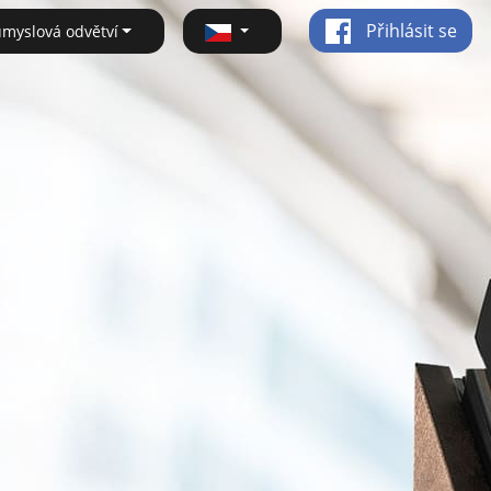
Přihlásit se
ůmyslová odvětví