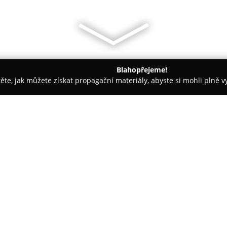
Blahopřejeme!
těte, jak můžete získat propagační materiály, abyste si mohli plně 
irem.
Boutique Hotel Seven Days Praha
O společnosti:
Boutique Hotel Seven Days
se 
zážitek v duchu elegance 19. st
roce 1888, je součástí seznamu
standard ubytování jen několi
muzea. Díky poloze v blízkosti 