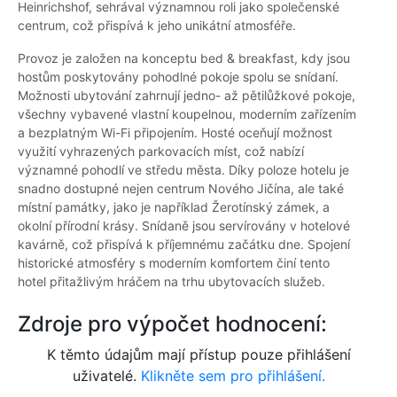
Heinrichshof, sehrával významnou roli jako společenské
centrum, což přispívá k jeho unikátní atmosféře.
Provoz je založen na konceptu bed & breakfast, kdy jsou
hostům poskytovány pohodlné pokoje spolu se snídaní.
Možnosti ubytování zahrnují jedno- až pětilůžkové pokoje,
všechny vybavené vlastní koupelnou, moderním zařízením
a bezplatným Wi-Fi připojením. Hosté oceňují možnost
využití vyhrazených parkovacích míst, což nabízí
významné pohodlí ve středu města. Díky poloze hotelu je
snadno dostupné nejen centrum Nového Jičína, ale také
místní památky, jako je například Žerotínský zámek, a
okolní přírodní krásy. Snídaně jsou servírovány v hotelové
kavárně, což přispívá k příjemnému začátku dne. Spojení
historické atmosféry s moderním komfortem činí tento
hotel přitažlivým hráčem na trhu ubytovacích služeb.
Zdroje pro výpočet hodnocení:
K těmto údajům mají přístup pouze přihlášení
uživatelé.
Klikněte sem pro přihlášení.