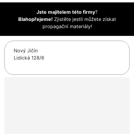
Jste majitelem této firmy
?
Blahopřejeme!
Zjistěte jestli můžete získat
propagační materiály!
Nový Jičín
Lidická 128/6