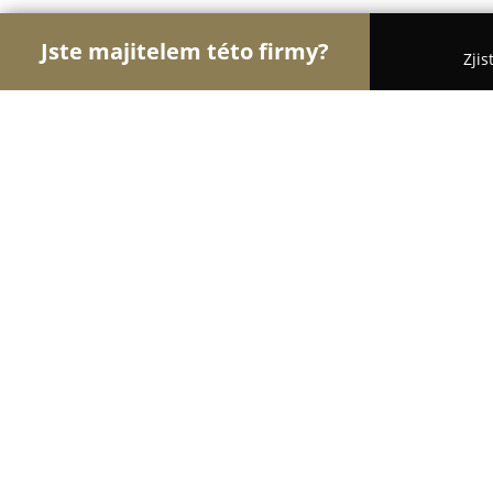
Jste majitelem této firmy?
Zjis
Orlové Hotelnictví
Pořadí nejlépe hodnocených f
Hotel Plzeň
8.7
(1192)
Plzeň, Budilova 161/15
Zobrazit telefonní číslo