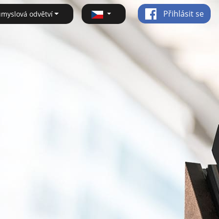
Přihlásit se
ůmyslová odvětví