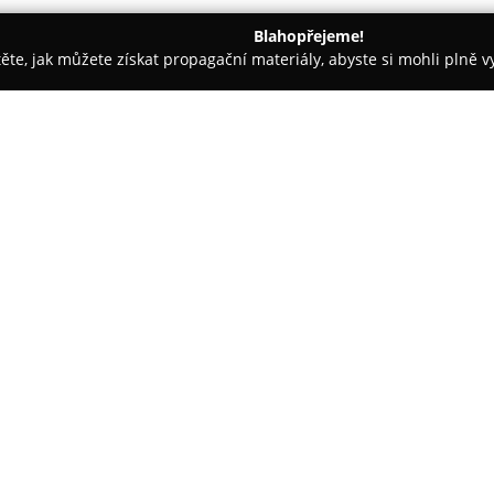
Blahopřejeme!
těte, jak můžete získat propagační materiály, abyste si mohli plně 
irem.
Hotel Plzeň
O společnosti:
Hotel Plzeň
je situován v tiché 
tomu představuje vhodné místo 
odpočinek. Z tohoto ubytovacíh
Republiky, k Plzeňskému Praz
Tento hotel nabízí moderně za
komfort hostů a čistotu prostř
vlastní koupelnou, televizorem,
zdarma. Hosté zde mají možnost 
lednici.