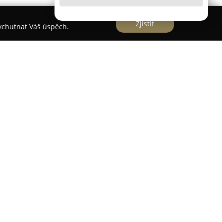
Zjistit
vychutnat Váš úspěch.
části v blízkosti historického jádra Plzně a díky
jak pro poznávání města, tak pro klidný
o zařízení lze pěšky jednoduše dojít na náměstí
droji i k dalším významným městským památkám.
řízené pokoje a apartmány, které kladou důraz na
edí. Všechny ubytovací jednotky jsou vybaveny
 klimatizací a vysokorychlostním Wi-Fi připojením
připravit si kávu či čaj na pokoji a využít malou