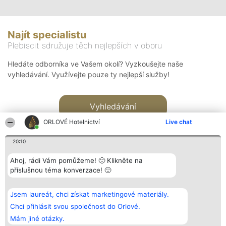
Najít specialistu
Plebiscit sdružuje těch nejlepších v oboru
Hledáte odborníka ve Vašem okolí? Vyzkoušejte naše
vyhledávání. Využívejte pouze ty nejlepší služby!
Vyhledávání
ORLOVÉ Hotelnictví
Live chat
20:10
Ahoj, rádi Vám pomůžeme! 🙂 Klikněte na
příslušnou téma konverzace! 🙂
Organizátor hlasování
Plebiscyt
Kontakt
Bright Side Solutions sp. z o.
Vítězové
Kontakt
Jsem laureát, chci získat marketingové materiály.
o. sp. k.
Seznam všech
ul. Ruska 22
laureátů
Chci přihlásit svou společnost do Orlové.
Wrocław 50-079
Zásady
Mám jiné otázky.
KRS 0000749100 | Regon
Pravidla
381313360 | NIP 8943132676
Zásady