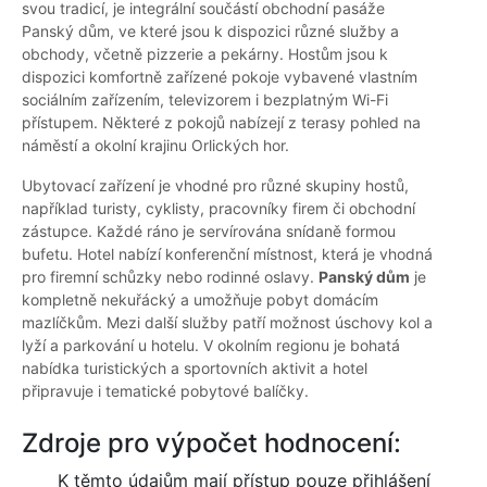
svou tradicí, je integrální součástí obchodní pasáže
Panský dům, ve které jsou k dispozici různé služby a
obchody, včetně pizzerie a pekárny. Hostům jsou k
dispozici komfortně zařízené pokoje vybavené vlastním
sociálním zařízením, televizorem i bezplatným Wi-Fi
přístupem. Některé z pokojů nabízejí z terasy pohled na
náměstí a okolní krajinu Orlických hor.
Ubytovací zařízení je vhodné pro různé skupiny hostů,
například turisty, cyklisty, pracovníky firem či obchodní
zástupce. Každé ráno je servírována snídaně formou
bufetu. Hotel nabízí konferenční místnost, která je vhodná
pro firemní schůzky nebo rodinné oslavy.
Panský dům
je
kompletně nekuřácký a umožňuje pobyt domácím
mazlíčkům. Mezi další služby patří možnost úschovy kol a
lyží a parkování u hotelu. V okolním regionu je bohatá
nabídka turistických a sportovních aktivit a hotel
připravuje i tematické pobytové balíčky.
Zdroje pro výpočet hodnocení:
K těmto údajům mají přístup pouze přihlášení