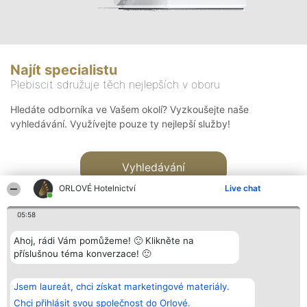
Najít specialistu
Plebiscit sdružuje těch nejlepších v oboru
Hledáte odborníka ve Vašem okolí? Vyzkoušejte naše
vyhledávání. Využívejte pouze ty nejlepší služby!
Vyhledávání
ORLOVÉ Hotelnictví
Live chat
05:58
Ahoj, rádi Vám pomůžeme! 🙂 Klikněte na
příslušnou téma konverzace! 🙂
Organizátor hlasování
Plebiscyt
Kontakt
Bright Side Solutions sp. z o.
Vítězové
Kontakt
Jsem laureát, chci získat marketingové materiály.
o. sp. k.
Seznam všech
ul. Ruska 22
laureátů
Chci přihlásit svou společnost do Orlové.