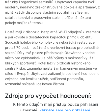
tréninky i organizaci seminářů. Ubytovací kapacitu tvoří
moderní, nedávno zrekonstruované pokoje a apartmány, z
nichž každý disponuje vlastním sociálním zařízením,
satelitní televizí a pracovním stolem, přičemž některé
pokoje mají také terasu.
Hosté mají k dispozici bezplatné Wi-Fi připojení k internetu
a parkoviště s dostatečnou kapacitou přímo u objektu.
Součástí hotelového komplexu je nekuřácká restaurace
pro až 70 osob, rozšířená o venkovní terasu pro pohodlné
sezení. Díky své poloze představuje OtavArena vhodné
místo pro cykloturistiku a pěší výlety s možností využití
blízkých sportovišť. Hotel leží v blízkosti historického
centra Písku, známého nejstarším kamenným mostem ve
střední Evropě. Ubytovací zařízení je pozitivně hodnoceno
zejména pro kvalitu služeb, vstřícnost personálu,
rozmanité snídaně i celkovou čistotu.
Zdroje pro výpočet hodnocení:
K těmto údajům mají přístup pouze přihlášení
uživatelé.
Klikněte sem pro přihlášení.