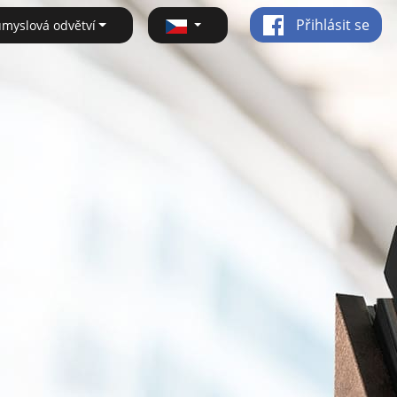
Přihlásit se
ůmyslová odvětví