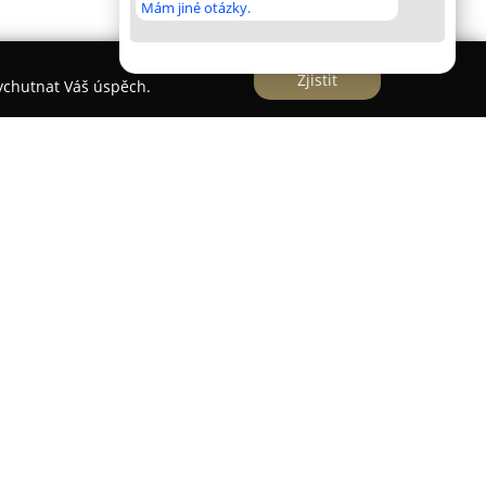
Mám jiné otázky.
Zjistit
vychutnat Váš úspěch.
samotném centru historického Slavkova u Brna, v
 a zámeckého parku. K dispozici zde je dvacet
pokojů, mezi nimiž nechybí ani rodinné či DeLuxe
sou vybaveny masivním dřevem a navrženy s
ch válek. Každý pokoj má vlastní koupelnu se
atelitní televizí a možností bezplatného Wi-Fi
ings, která se zaměřuje na práci s čerstvými