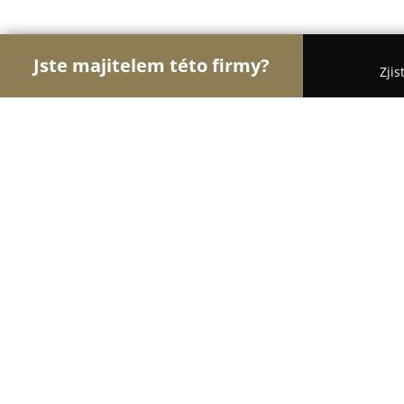
Jste majitelem této firmy?
Zjis
Orlové Hotelnictví
Pořadí nejlépe hodnocených f
Hotel Napoleon
8.4
(290)
Slavkov u Brna, Palackého náměstí 75
Zobrazit telefonní číslo