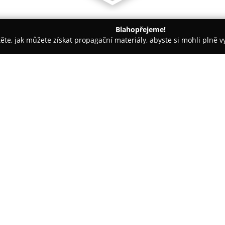
Blahopřejeme!
těte, jak můžete získat propagační materiály, abyste si mohli plně 
irem.
Hotel Napoleon
O společnosti:
Hotel Napoleon
je situován v 
těsné blízkosti slavného zámku
pohodlně a stylově zařízených 
apartmány. Interiéry pokojů j
inspirací z období napoleonský
sprchou, sociálním zařízením, s
připojení.
Součástí hotelu je restaurace W