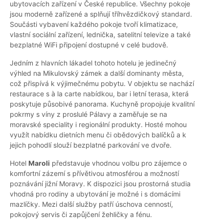
ubytovacích zařízení v České republice. Všechny pokoje
jsou moderně zařízené a splňují tříhvězdičkový standard.
Součásti vybavení každého pokoje tvoří klimatizace,
vlastní sociální zařízení, lednička, satelitní televize a také
bezplatné WiFi připojení dostupné v celé budově.
Jedním z hlavních lákadel tohoto hotelu je jedinečný
výhled na Mikulovský zámek a další dominanty města,
což přispívá k výjimečnému pobytu. V objektu se nachází
restaurace s à la carte nabídkou, bar i letní terasa, která
poskytuje působivé panorama. Kuchyně propojuje kvalitní
pokrmy s víny z proslulé Pálavy a zaměřuje se na
moravské speciality i regionální produkty. Hosté mohou
využít nabídku dietních menu či obědových balíčků a k
jejich pohodlí slouží bezplatné parkování ve dvoře.
Hotel
Maroli
představuje vhodnou volbu pro zájemce o
komfortní zázemí s přívětivou atmosférou a možností
poznávání jižní Moravy. K dispozici jsou prostorná studia
vhodná pro rodiny a ubytování je možné i s domácími
mazlíčky. Mezi další služby patří úschova cenností,
pokojový servis či zapůjčení žehličky a fénu.