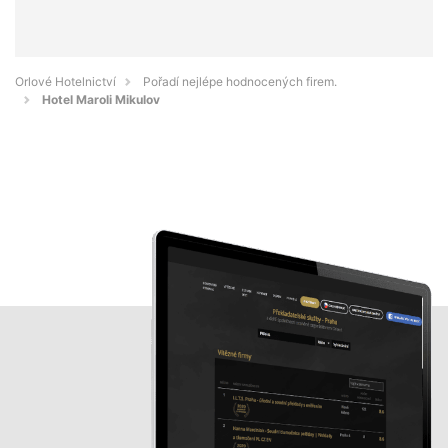
Orlové Hotelnictví
Pořadí nejlépe hodnocených firem.
Hotel Maroli Mikulov