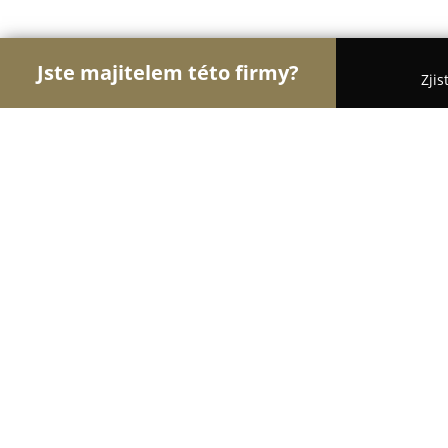
Jste majitelem této firmy?
Zjis
Orlové Hotelnictví
Pořadí nejlépe hodnocených f
Hotel MACOCHA
8
(368)
Blansko, Nádražní 1010/13
Zobrazit telefonní číslo