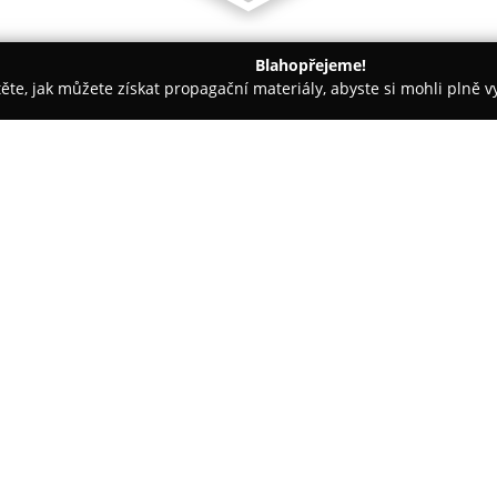
Blahopřejeme!
těte, jak můžete získat propagační materiály, abyste si mohli plně 
irem.
Hotel MACOCHA
O společnosti:
Hotel MACOCHA
se nachází v 
malebné oblasti Moravského kr
místem pro návštěvníky, kteří c
propast Macocha a Punkevní je
Ubytovací možnosti zahrnují st
přičemž některé z nich nabízej
připojení je dostupné v celém 
Součástí hotelu je restaurace L