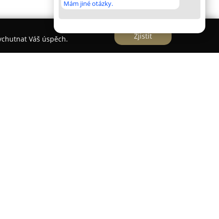
Mám jiné otázky.
Zjistit
vychutnat Váš úspěch.
Blansku a poskytuje pohodlné ubytování v centru
asu. Díky své strategické poloze je vhodným
htějí poznávat známá přírodní místa, jako jsou
skyně s možností projížďky po řece Punkvě.
andardní pokoje i prostornější apartmány,
í výhled na město nebo řeku. Bezplatné Wi-Fi
hotelu pro maximální komfort hostů.
aligurans, která klade důraz na autentickou