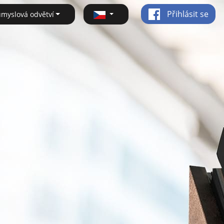
Přihlásit se
ůmyslová odvětví