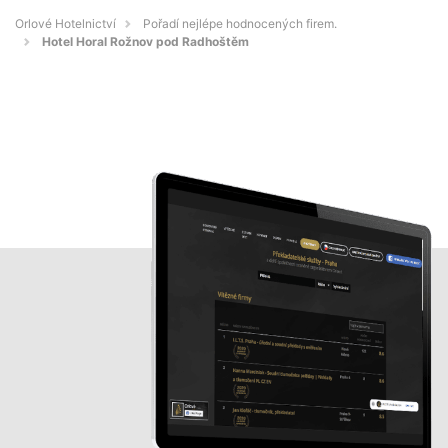
Orlové Hotelnictví
Pořadí nejlépe hodnocených firem.
Hotel Horal Rožnov pod Radhoštěm