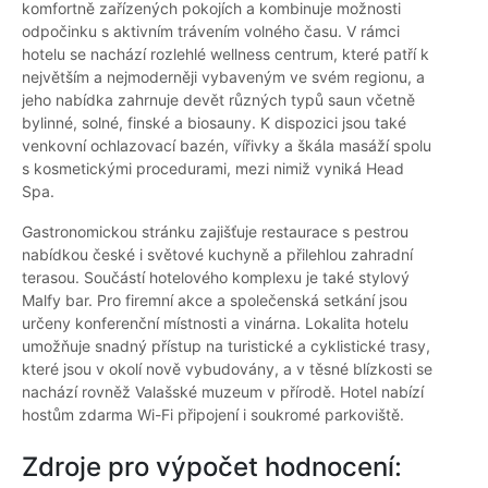
komfortně zařízených pokojích a kombinuje možnosti
odpočinku s aktivním trávením volného času. V rámci
hotelu se nachází rozlehlé wellness centrum, které patří k
největším a nejmoderněji vybaveným ve svém regionu, a
jeho nabídka zahrnuje devět různých typů saun včetně
bylinné, solné, finské a biosauny. K dispozici jsou také
venkovní ochlazovací bazén, vířivky a škála masáží spolu
s kosmetickými procedurami, mezi nimiž vyniká Head
Spa.
Gastronomickou stránku zajišťuje restaurace s pestrou
nabídkou české i světové kuchyně a přilehlou zahradní
terasou. Součástí hotelového komplexu je také stylový
Malfy bar. Pro firemní akce a společenská setkání jsou
určeny konferenční místnosti a vinárna. Lokalita hotelu
umožňuje snadný přístup na turistické a cyklistické trasy,
které jsou v okolí nově vybudovány, a v těsné blízkosti se
nachází rovněž Valašské muzeum v přírodě. Hotel nabízí
hostům zdarma Wi-Fi připojení i soukromé parkoviště.
Zdroje pro výpočet hodnocení: