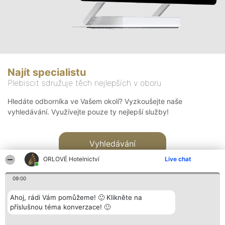
Najít specialistu
Plebiscit sdružuje těch nejlepších v oboru
Hledáte odborníka ve Vašem okolí? Vyzkoušejte naše
vyhledávání. Využívejte pouze ty nejlepší služby!
Vyhledávání
ORLOVÉ Hotelnictví
Live chat
09:00
Ahoj, rádi Vám pomůžeme! 🙂 Klikněte na
příslušnou téma konverzace! 🙂
Organizátor hlasování
Plebiscyt
Kontakt
Bright Side Solutions sp. z o.
Vítězové
Kontakt