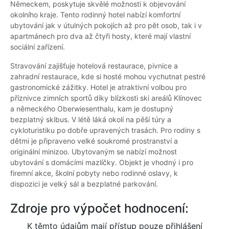
Německem, poskytuje skvělé možnosti k objevování
okolního kraje. Tento rodinný hotel nabízí komfortní
ubytování jak v útulných pokojích až pro pět osob, tak i v
apartmánech pro dva až čtyři hosty, které mají vlastní
sociální zařízení.
Stravování zajišťuje hotelová restaurace, pivnice a
zahradní restaurace, kde si hosté mohou vychutnat pestré
gastronomické zážitky. Hotel je atraktivní volbou pro
příznivce zimních sportů díky blízkosti ski areálů Klínovec
a německého Oberwiesenthalu, kam je dostupný
bezplatný skibus. V létě láká okolí na pěší túry a
cykloturistiku po dobře upravených trasách. Pro rodiny s
dětmi je připraveno velké soukromé prostranství a
originální minizoo. Ubytovaným se nabízí možnost
ubytování s domácími mazlíčky. Objekt je vhodný i pro
firemní akce, školní pobyty nebo rodinné oslavy, k
dispozici je velký sál a bezplatné parkování.
Zdroje pro výpočet hodnocení:
K těmto údajům mají přístup pouze přihlášení