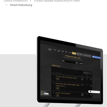
Orlové Hotelnictví
Pořadí nejlépe hodnocených firem.
Hotel Habsburg