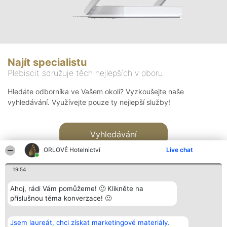
Najít specialistu
Plebiscit sdružuje těch nejlepších v oboru
Hledáte odborníka ve Vašem okolí? Vyzkoušejte naše
vyhledávání. Využívejte pouze ty nejlepší služby!
Vyhledávání
ORLOVÉ Hotelnictví
Live chat
19:54
Ahoj, rádi Vám pomůžeme! 🙂 Klikněte na
příslušnou téma konverzace! 🙂
Organizátor hlasování
Plebiscyt
Kontakt
Bright Side Solutions sp. z o.
Vítězové
Kontakt
Jsem laureát, chci získat marketingové materiály.
o. sp. k.
Seznam všech