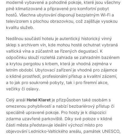
moderně vybavené a pohodlné pokoje, které jsou všechny
plně klimatizované a připravené pro komfortní pobyt
hostů. Všechna ubytování disponují bezplatným Wi-Fi a
televizorem s plochou obrazovkou, což zajišťuje vysokou
kvalitu služeb.
Nedílnou součástí hotelu je autentický historický vinný
sklep s archivem vín, kde mohou hosté ochutnat vybraná
valtická vína a zúčastnit se řízených degustací. K
odpočinku slouží rozlehlá zahrada se zahradním bazénem
a krytou pergolou s krbem, která je vhodná zejména v
letním období. Ubytovací zařízení je vhodné pro zájemce
o klidné prostředí, profesionální přístup a kvalitní zázemí,
a to jak pro soukromé pobyty, tak i pro firemní akce,
večírky či oslavy.
Celý areál
Hotel Klaret
je přizpůsoben také osobám s
omezenou pohyblivostí a nabízí bezbariérový přístup či
speciálně upravené pokoje. Pro hosty je k dispozici
zdarma uzavřené parkoviště. Díky své poloze v klidné
části města představuje ideální výchozí místo pro
objevování Lednicko-Valtického areálu, památek UNESCO,