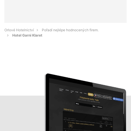
Orlové Hotelnictví
Pořadí nejlépe hodnocených firem.
Hotel Garni Klaret