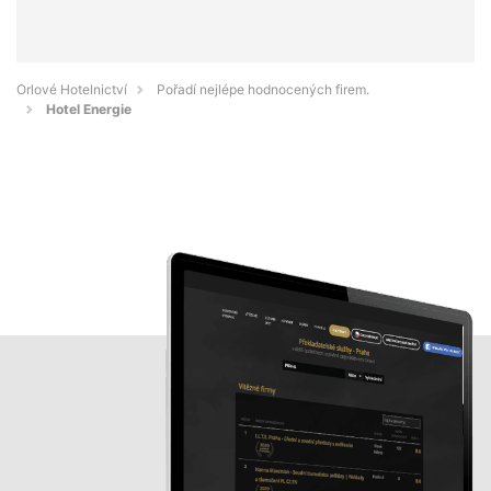
Orlové Hotelnictví
Pořadí nejlépe hodnocených firem.
Hotel Energie