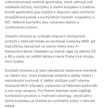
zrekonstruované rodinné apartmány, které zahrnují dvě
oddělené ložnice, kuchyňku a vlastní koupelnu s toaletou.
Kromě apartmánů jsou hostům k dispozici také komfortní
dvoulůžkové pokoje s kuchyňským koutem, koupelnou a
WC. Veškeré kuchyňky jsou vybaveny lednicí a
rychlovarnou konvicí.
Zásadní výhodou je vynikající dopravní dostupnost,
protože v blízkosti hotelu se nacházejí zastávky MHD, jež
mají přímou návaznost na stanici metra linky A –
Nemocnice Motol. Nedaleko je možné najet na dálnice D5
a R6 a cesta na Letiště Václava Havla Praha trvá zhruba
čtvrt hodiny.
Součástí komplexu je také nekuřácká restaurace otevřená
ve všední dny, která poskytuje snídaně a obědy české i
mezinárodní kuchyně. K dalším službám patří zdarma
dostupné Wi-Fi připojení, parkování na hlídaném parkovišti
a non-stop recepce. Pro firemní klientelu hotel zajišťuje
konferenční prostory s možností cateringu. Ubytování v
tomto komplexu je vhodné pro pohodlný pobyt v hlavním
městě.