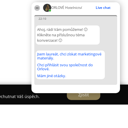
ORLOVÉ Hotelnictví
Live chat
22:10
Ahoj, rádi Vám pomůžeme! 🙂
Klikněte na příslušnou téma
konverzace! 🙂
Jsem laureát, chci získat marketingové
materiály.
Chci přihlásit svou společnost do
Orlové.
Mám jiné otázky.
Zjistit
vychutnat Váš úspěch.