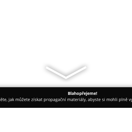
Blahopřejeme!
těte, jak můžete získat propagační materiály, abyste si mohli plně 
irem.
Hotel Dachova