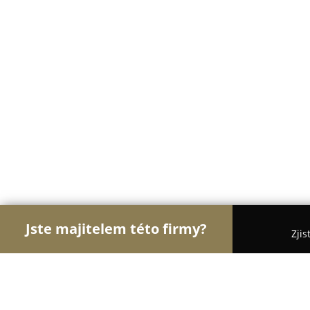
Jste majitelem této firmy?
Zjis
Orlové Hotelnictví
Pořadí nejlépe hodnocených f