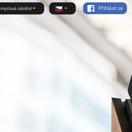
Přihlásit se
ůmyslová odvětví