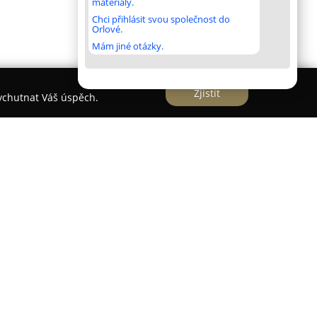
materiály.
Chci přihlásit svou společnost do
Orlové.
Mám jiné otázky.
Zjistit
vychutnat Váš úspěch.
chází v Mariánských Lázních, v poklidné oblasti
rky lázeňského města. Čtyřhvězdičkový butikový
áct minut chůze od slavné promenády, vytváří
í současný design s uměleckou inspirací. Všech
s důrazem na detail, originální umělecká díla a
níky.