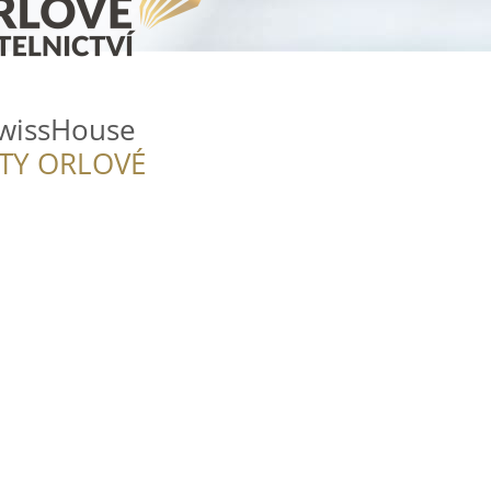
SwissHouse
ITY ORLOVÉ