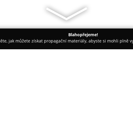
Blahopřejeme!
těte, jak můžete získat propagační materiály, abyste si mohli plně 
irem.
Hotel & Café SwissHouse
O společnosti:
Hotel & Café SwissHouse
se na
obklopené malebnými lesy a pa
hotel, vzdálený přibližně patn
jedinečné prostředí propojujíc
devatenáct pokojů je navrženo 
co nejvyšší komfort pro návštěv