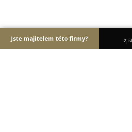
Jste majitelem této firmy?
Zjis
Orlové Hotelnictví
Pořadí nejlépe hodnocených f
Hotel & Café SwissHouse
9.6
(571)