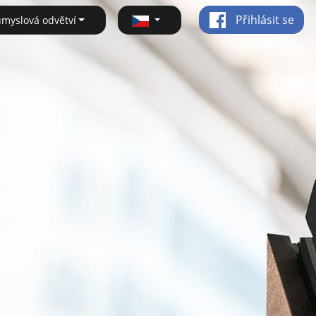
Přihlásit se
ůmyslová odvětví