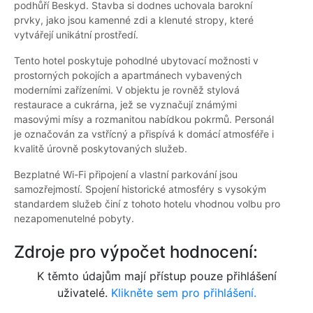
podhůří Beskyd. Stavba si dodnes uchovala barokní
prvky, jako jsou kamenné zdi a klenuté stropy, které
vytvářejí unikátní prostředí.
Tento hotel poskytuje pohodlné ubytovací možnosti v
prostorných pokojích a apartmánech vybavených
moderními zařízeními. V objektu je rovněž stylová
restaurace a cukrárna, jež se vyznačují známými
masovými mísy a rozmanitou nabídkou pokrmů. Personál
je označován za vstřícný a přispívá k domácí atmosféře i
kvalitě úrovně poskytovaných služeb.
Bezplatné Wi-Fi připojení a vlastní parkování jsou
samozřejmostí. Spojení historické atmosféry s vysokým
standardem služeb činí z tohoto hotelu vhodnou volbu pro
nezapomenutelné pobyty.
Zdroje pro výpočet hodnocení:
K těmto údajům mají přístup pouze přihlášení
uživatelé.
Klikněte sem pro přihlášení.