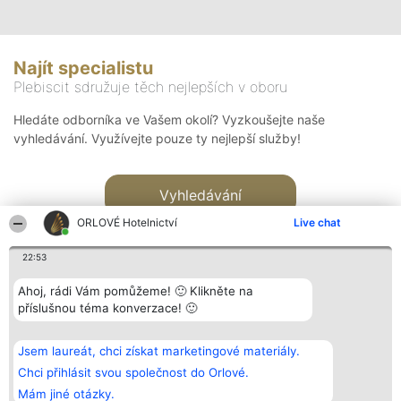
Najít specialistu
Plebiscit sdružuje těch nejlepších v oboru
Hledáte odborníka ve Vašem okolí? Vyzkoušejte naše
vyhledávání. Využívejte pouze ty nejlepší služby!
Vyhledávání
ORLOVÉ Hotelnictví
Live chat
22:53
Ahoj, rádi Vám pomůžeme! 🙂 Klikněte na
příslušnou téma konverzace! 🙂
Organizátor hlasování
Plebiscyt
Kontakt
Bright Side Solutions sp. z o.
Vítězové
Kontakt
Jsem laureát, chci získat marketingové materiály.
o. sp. k.
Seznam všech
ul. Ruska 22
laureátů
Chci přihlásit svou společnost do Orlové.
Wrocław 50-079
Zásady
Mám jiné otázky.
KRS 0000749100 | Regon
Pravidla