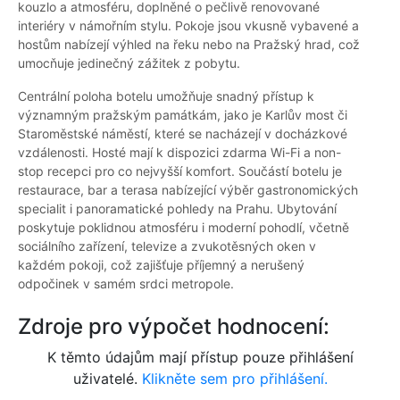
kouzlo a atmosféru, doplněné o pečlivě renovované
interiéry v námořním stylu. Pokoje jsou vkusně vybavené a
hostům nabízejí výhled na řeku nebo na Pražský hrad, což
umocňuje jedinečný zážitek z pobytu.
Centrální poloha botelu umožňuje snadný přístup k
významným pražským památkám, jako je Karlův most či
Staroměstské náměstí, které se nacházejí v docházkové
vzdálenosti. Hosté mají k dispozici zdarma Wi-Fi a non-
stop recepci pro co nejvyšší komfort. Součástí botelu je
restaurace, bar a terasa nabízející výběr gastronomických
specialit i panoramatické pohledy na Prahu. Ubytování
poskytuje poklidnou atmosféru i moderní pohodlí, včetně
sociálního zařízení, televize a zvukotěsných oken v
každém pokoji, což zajišťuje příjemný a nerušený
odpočinek v samém srdci metropole.
Zdroje pro výpočet hodnocení:
K těmto údajům mají přístup pouze přihlášení
uživatelé.
Klikněte sem pro přihlášení.