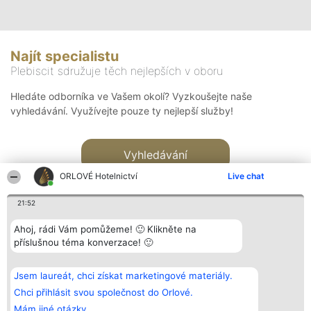
Najít specialistu
Plebiscit sdružuje těch nejlepších v oboru
Hledáte odborníka ve Vašem okolí? Vyzkoušejte naše
vyhledávání. Využívejte pouze ty nejlepší služby!
Vyhledávání
ORLOVÉ Hotelnictví
Live chat
21:52
Ahoj, rádi Vám pomůžeme! 🙂 Klikněte na
příslušnou téma konverzace! 🙂
Organizátor hlasování
Plebiscyt
Kontakt
Bright Side Solutions sp. z o.
Vítězové
Kontakt
Jsem laureát, chci získat marketingové materiály.
o. sp. k.
Seznam všech
ul. Ruska 22
laureátů
Chci přihlásit svou společnost do Orlové.
Wrocław 50-079
Zásady
Mám jiné otázky.
KRS 0000749100 | Regon
Pravidla