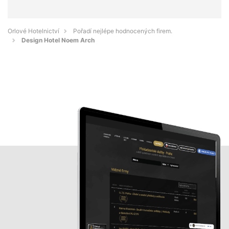
Orlové Hotelnictví
Pořadí nejlépe hodnocených firem.
Design Hotel Noem Arch