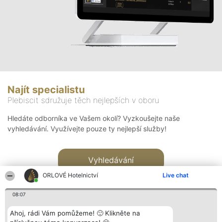
Najít specialistu
Plebiscit sdružuje těch nejlepších v oboru
Hledáte odborníka ve Vašem okolí? Vyzkoušejte naše
vyhledávání. Využívejte pouze ty nejlepší služby!
Vyhledávání
ORLOVÉ Hotelnictví
Live chat
08:07
Ahoj, rádi Vám pomůžeme! 🙂 Klikněte na