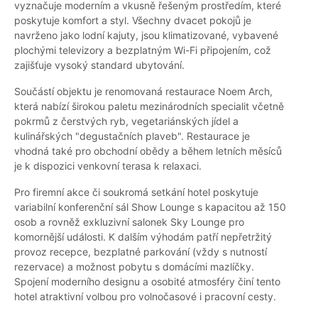
vyznačuje moderním a vkusně řešeným prostředím, které
poskytuje komfort a styl. Všechny dvacet pokojů je
navrženo jako lodní kajuty, jsou klimatizované, vybavené
plochými televizory a bezplatným Wi-Fi připojením, což
zajišťuje vysoký standard ubytování.
Součástí objektu je renomovaná restaurace Noem Arch,
která nabízí širokou paletu mezinárodních specialit včetně
pokrmů z čerstvých ryb, vegetariánských jídel a
kulinářských "degustačních plaveb". Restaurace je
vhodná také pro obchodní obědy a během letních měsíců
je k dispozici venkovní terasa k relaxaci.
Pro firemní akce či soukromá setkání hotel poskytuje
variabilní konferenční sál Show Lounge s kapacitou až 150
osob a rovněž exkluzivní salonek Sky Lounge pro
komornější události. K dalším výhodám patří nepřetržitý
provoz recepce, bezplatné parkování (vždy s nutností
rezervace) a možnost pobytu s domácími mazlíčky.
Spojení moderního designu a osobité atmosféry činí tento
hotel atraktivní volbou pro volnočasové i pracovní cesty.