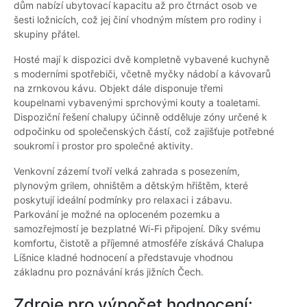
dům nabízí ubytovací kapacitu až pro čtrnáct osob ve
šesti ložnicích, což jej činí vhodným místem pro rodiny i
skupiny přátel.
Hosté mají k dispozici dvě kompletně vybavené kuchyně
s moderními spotřebiči, včetně myčky nádobí a kávovarů
na zrnkovou kávu. Objekt dále disponuje třemi
koupelnami vybavenými sprchovými kouty a toaletami.
Dispoziční řešení chalupy účinně odděluje zóny určené k
odpočinku od společenských částí, což zajišťuje potřebné
soukromí i prostor pro společné aktivity.
Venkovní zázemí tvoří velká zahrada s posezením,
plynovým grilem, ohništěm a dětským hřištěm, které
poskytují ideální podmínky pro relaxaci i zábavu.
Parkování je možné na oploceném pozemku a
samozřejmostí je bezplatné Wi-Fi připojení. Díky svému
komfortu, čistotě a příjemné atmosféře získává Chalupa
Líšnice kladné hodnocení a představuje vhodnou
základnu pro poznávání krás jižních Čech.
Zdroje pro výpočet hodnocení: