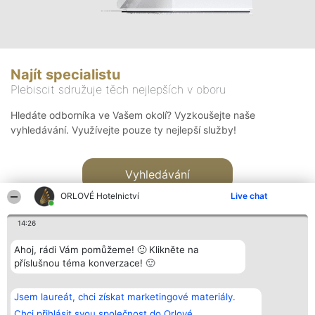
Najít specialistu
Plebiscit sdružuje těch nejlepších v oboru
Hledáte odborníka ve Vašem okolí? Vyzkoušejte naše
vyhledávání. Využívejte pouze ty nejlepší služby!
Vyhledávání
ORLOVÉ Hotelnictví
Live chat
14:26
Ahoj, rádi Vám pomůžeme! 🙂 Klikněte na
příslušnou téma konverzace! 🙂
Organizátor hlasování
Plebiscyt
Kontakt
Bright Side Solutions sp. z o.
Vítězové
Kontakt
Jsem laureát, chci získat marketingové materiály.
o. sp. k.
Seznam všech
ul. Ruska 22
laureátů
Chci přihlásit svou společnost do Orlové.