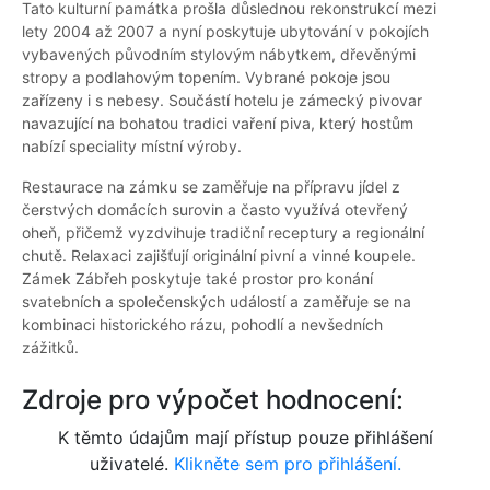
Tato kulturní památka prošla důslednou rekonstrukcí mezi
lety 2004 až 2007 a nyní poskytuje ubytování v pokojích
vybavených původním stylovým nábytkem, dřevěnými
stropy a podlahovým topením. Vybrané pokoje jsou
zařízeny i s nebesy. Součástí hotelu je zámecký pivovar
navazující na bohatou tradici vaření piva, který hostům
nabízí speciality místní výroby.
Restaurace na zámku se zaměřuje na přípravu jídel z
čerstvých domácích surovin a často využívá otevřený
oheň, přičemž vyzdvihuje tradiční receptury a regionální
chutě. Relaxaci zajišťují originální pivní a vinné koupele.
Zámek Zábřeh poskytuje také prostor pro konání
svatebních a společenských událostí a zaměřuje se na
kombinaci historického rázu, pohodlí a nevšedních
zážitků.
Zdroje pro výpočet hodnocení:
K těmto údajům mají přístup pouze přihlášení
uživatelé.
Klikněte sem pro přihlášení.