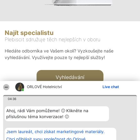
Najít specialistu
Plebiscit sdružuje těch nejlepších v oboru
Hledáte odborníka ve Vašem okolí? Vyzkoušejte naše
vyhledávání. Využívejte pouze ty nejlepší služby!
Vyhledávání
ORLOVÉ Hotelnictví
Live chat
04:36
Ahoj, rádi Vám pomůžeme! 🙂 Klikněte na
příslušnou téma konverzace! 🙂
Organizátor hlasování
Plebiscyt
Kontakt
Bright Side Solutions sp. z o.
Vítězové
Kontakt
Jsem laureát, chci získat marketingové materiály.
o. sp. k.
Seznam všech
ul. Ruska 22
laureátů
Chci přihlásit svou společnost do Orlové.