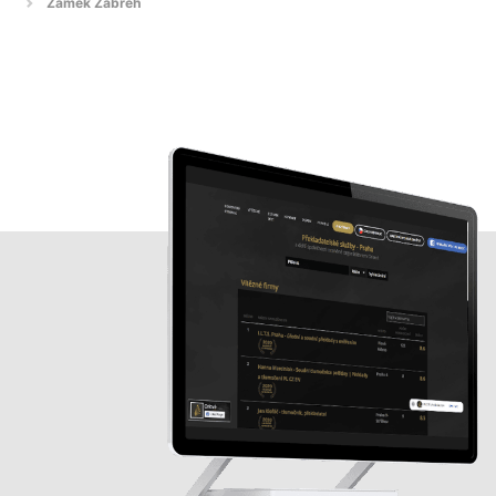
Zámek Zábřeh