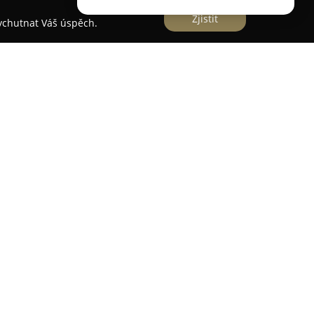
Zjistit
vychutnat Váš úspěch.
 malebné vinařské vesnici Pavlov, v centru
a. Tato oblíbená oblast na jižní Moravě slouží
emce o přírodu, cykloturistiku či vinařství a
na Novomlýnské nádrže i Pavlovské vrchy.
a moderně zařízené pokoje vybavené klimatizací,
jením, což zajišťuje soukromí a klid. Součástí
e, zaměřená na tradiční moravská jídla v
nabídku místních vín.
trum, kde je k dispozici vířivka, sauna a pestrý