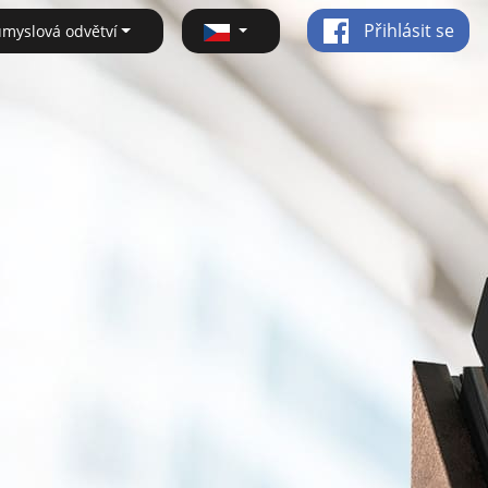
Přihlásit se
ůmyslová odvětví