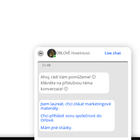
ORLOVÉ Hotelnictví
Live chat
21:48
Ahoj, rádi Vám pomůžeme! 🙂
Klikněte na příslušnou téma
konverzace! 🙂
Jsem laureát, chci získat marketingové
materiály.
Chci přihlásit svou společnost do
Orlové.
Mám jiné otázky.