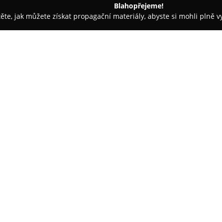
Blahopřejeme!
těte, jak můžete získat propagační materiály, abyste si mohli plně 
irem.
Hotel IRIS Pavlov
O společnosti:
Hotel IRIS Pavlov
je situován v
Chráněné krajinné oblasti Pálav
jako ideální výchozí bod pro záj
nabízí panoramatické pohledy 
Ubytování poskytuje komfortní 
vlastní koupelnou a Wi-Fi připo
hotelu je renomovaná restaurac
moderním pojetí a rozšířenou 
K odpočinku slouží wellness cen