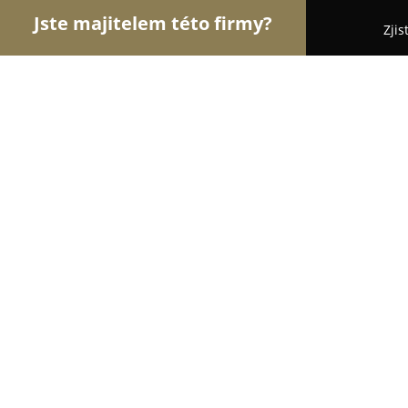
Jste majitelem této firmy?
Zjis
Orlové Hotelnictví
Pořadí nejlépe hodnocených f
Hotel IRIS Pavlov
8.7
(1085)
Mikulov, Pavlov
Zobrazit telefonní číslo