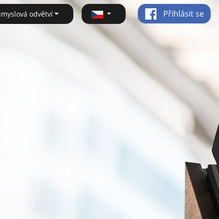
Přihlásit se
ůmyslová odvětví