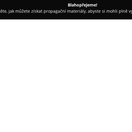
Blahopřejeme!
těte, jak můžete získat propagační materiály, abyste si mohli plně 
irem.
Wellness Hotel Green Paradise
O společnosti:
Wellness Hotel Green Paradis
Karlových Varů a nabízí komfor
nachází v lesoparku v blízkost
ke známým karlovarským kolonád
Ubytování je pohodlné a kuchyn
pokrmy.
Mezi hlavní přednosti hotelu p
umožňuje hostům využít široké
včetně masáží, zábalů, oxygeno
Hosté mají k dispozici také pr