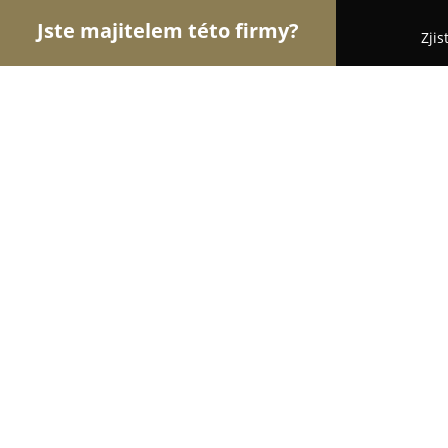
Jste majitelem této firmy?
Zjis
Orlové Hotelnictví
Pořadí nejlépe hodnocených f
Wellness Hotel Green Paradise
9.3
(3102)
Karlovy Vary, Brezova
Zobrazit telefonní číslo