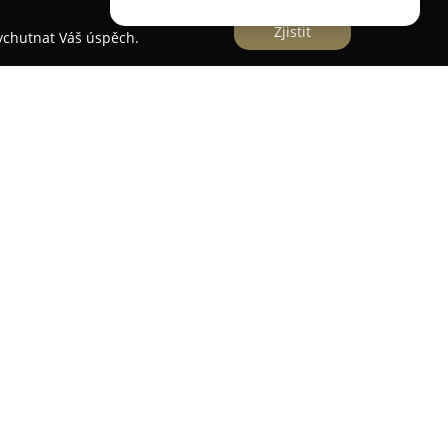
Zjistit
vychutnat Váš úspěch.
e
je situován v malebné oblasti Březové nedaleko
tní zázemí spojené s přírodním klidem. Hotel se
i řeky Teplé a vyznačuje se snadnou dostupností
ám, které jsou vzdáleny jen tři kilometry.
ě hotelu se zaměřuje na čerstvé suroviny a svěží
atří moderní Wellness & Balneo centrum, které
 spektrum relaxačních a regeneračních služeb,
terapie, solné jeskyně a kosmetických procedur.
ostorný bazén s vyhřívanou vodou. Restaurace