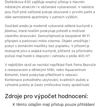
Štefánikova 830 zajišťuje snadný přístup k hlavním
městským atrakcím i k občanské vybavenosti. V nabídce
jsou čtyři plně zařízené pokoje situované v prvním patře a
dále samostatné apartmány v patrech vyšších.
Součástí areálu je moderně vybavená sdílená kuchyně s
jídelnou, která hostům poskytuje pohodlí a možnost
vlastního stravování. Samozřejmostí je bezplatné Wi-Fi
připojení a parkovací místa zdarma. Objekt umožňuje i
pobyt s domácími mazlíčky bez poplatku. V přízemí je
dostupné pivo a asijská kuchyně, přičemž za příznivého
počasí mají hosté k dispozici i zahradu o ploše 400 m².
V nejbližším okolí se nachází například Park Petra Bezruče
s restauracemi a dětskými hřišti, nebo Aquacentrum
Bohumín, které poskytuje příležitosti k relaxaci.
Kombinace pohodlného ubytování, kvalitních služeb a
výhodné polohy je často zmiňována hosty společnosti.
Zdroje pro výpočet hodnocení:
K těmto údajům mají přístup pouze přihlášení