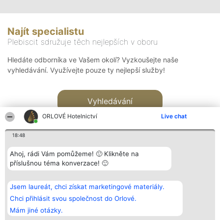
Najít specialistu
Plebiscit sdružuje těch nejlepších v oboru
Hledáte odborníka ve Vašem okolí? Vyzkoušejte naše
vyhledávání. Využívejte pouze ty nejlepší služby!
Vyhledávání
ORLOVÉ Hotelnictví
Live chat
18:48
Ahoj, rádi Vám pomůžeme! 🙂 Klikněte na
příslušnou téma konverzace! 🙂
Organizátor hlasování
Plebiscyt
Kontakt
Bright Side Solutions sp. z o.
Vítězové
Kontakt
Jsem laureát, chci získat marketingové materiály.
o. sp. k.
Seznam všech
ul. Ruska 22
laureátů
Chci přihlásit svou společnost do Orlové.
Wrocław 50-079
Zásady
Mám jiné otázky.
KRS 0000749100 | Regon
Pravidla
381313360 | NIP 8943132676
Zásady