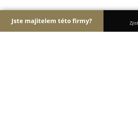
Jste majitelem této firmy?
Zjis
Orlové Hotelnictví
Pořadí nejlépe hodnocených f
Kafe Žebřík
9.6
(590)
Sušice, Susice
Zobrazit telefonní číslo