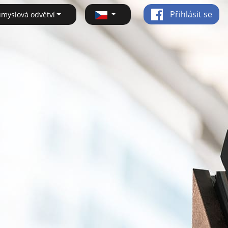
Přihlásit se
ůmyslová odvětví