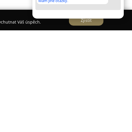
Mám jiné otázky.
Zjistit
vychutnat Váš úspěch.
edstavuje moderní kavárenský prostor, který vyniká
teriérem v rodinné atmosféře. Kavárna
osezení uvnitř i venku, přičemž je její součástí
odným místem pro odpočinek a chvíle strávené s
řipravovaná výběrová káva pocházející od
lad La Bohéme coffee, a to včetně různých
mezi které patří Betch brew, Aeropress, V60 i