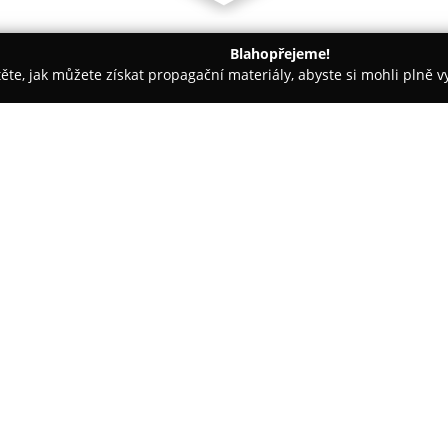
Blahopřejeme!
těte, jak můžete získat propagační materiály, abyste si mohli plně 
irem.
Kafe Žebřík
O společnosti:
Kafe Žebřík
sídlící v Sušici př
útulným a vkusně navrženým in
umožňuje zákazníkům pohodlné p
i dětské hřiště, což ji činí vh
rodinou.
V nabídce se nachází pečlivě p
renomovaných pražíren, napřík
alternativních metod přípravy, 