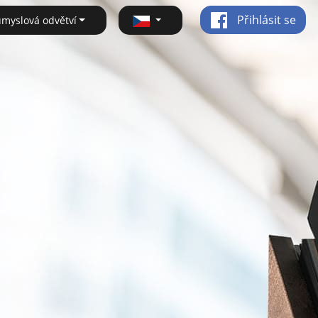
Přihlásit se
ůmyslová odvětví