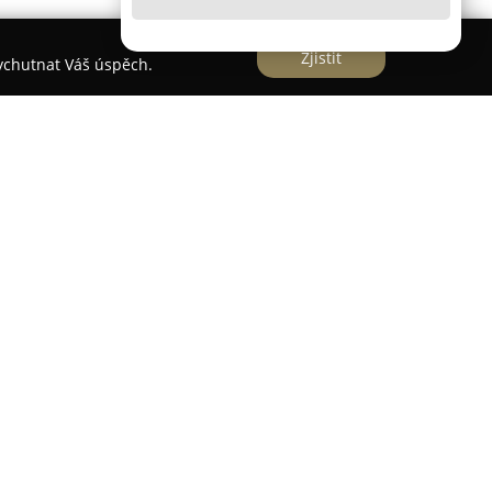
Zjistit
vychutnat Váš úspěch.
bné venkovské zařízení nacházející se v srdci
ě 35 kilometrů jižně od Prahy, v oblasti Posázaví.
ickou atmosféru s moderním standardem služeb a
mím. Objekt je vhodný pro pořádání svatebních
rkshopů i teambuildingových akcí. Nabízí
ferenční technikou a pohodlné ubytování pro
zařízených pokojích a apartmánech.
ematicky laděné restaurace s pestrým menu. Hosté
ké, veganské, bezlepkové, bezlaktózové kuchyně či