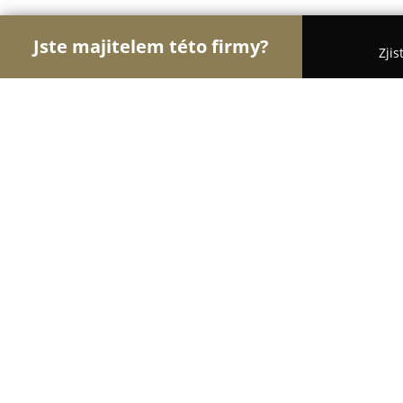
Jste majitelem této firmy?
Zjis
Orlové Hotelnictví
Pořadí nejlépe hodnocených f
Statek Všetice
9.6
(658)
Netvořice, Netvorice
Zobrazit telefonní číslo