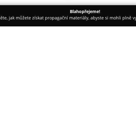
Blahopřejeme!
těte, jak můžete získat propagační materiály, abyste si mohli plně 
irem.
Statek Všetice
O společnosti:
Statek Všetice
představuje male
středočeského regionu, přibližn
Tento resort propojuje histor
kvalitním profesionálním záze
hostin, firemních programů, wo
současně prostorné sály s kon
maximálně 130 osob ve vkusně 
Stravování zde zajišťují dvě t
si mohou vybírat z vegetariáns