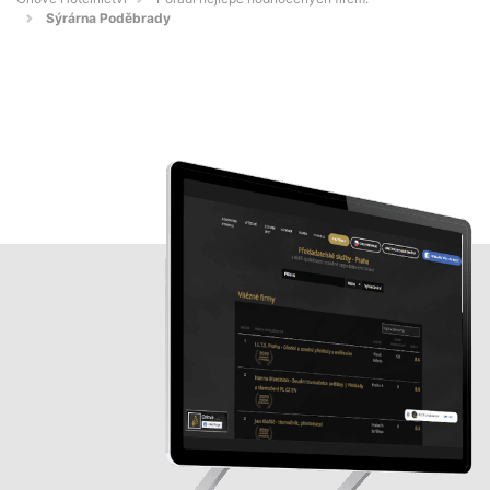
Sýrárna Poděbrady