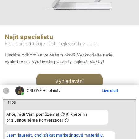
Najít specialistu
Plebiscit sdružuje těch nejlepších v oboru
Hledáte odborníka ve Vašem okolí? Vyzkoušejte naše
vyhledávání. Využívejte pouze ty nejlepší služby!
Vyhledávání
ORLOVÉ Hotelnictví
Live chat
11:06
Ahoj, rádi Vám pomůžeme! 🙂 Klikněte na
příslušnou téma konverzace! 🙂
Organizátor hlasování
Plebiscyt
Kontakt
Bright Side Solutions sp. z o.
Vítězové
Kontakt
Jsem laureát, chci získat marketingové materiály.
o. sp. k.
Seznam všech