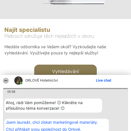
Najít specialistu
Plebiscit sdružuje těch nejlepších v oboru
Hledáte odborníka ve Vašem okolí? Vyzkoušejte naše
vyhledávání. Využívejte pouze ty nejlepší služby!
Vyhledávání
ORLOVÉ Hotelnictví
Live chat
05:58
Ahoj, rádi Vám pomůžeme! 🙂 Klikněte na
příslušnou téma konverzace! 🙂
Organizátor hlasování
Plebiscyt
Kontakt
Bright Side Solutions sp. z o.
Vítězové
Kontakt
Jsem laureát, chci získat marketingové materiály.
o. sp. k.
Seznam všech
ul. Ruska 22
laureátů
Chci přihlásit svou společnost do Orlové.