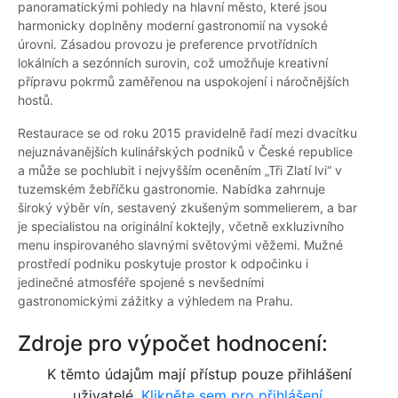
panoramatickými pohledy na hlavní město, které jsou
harmonicky doplněny moderní gastronomií na vysoké
úrovni. Zásadou provozu je preference prvotřídních
lokálních a sezónních surovin, což umožňuje kreativní
přípravu pokrmů zaměřenou na uspokojení i náročnějších
hostů.
Restaurace se od roku 2015 pravidelně řadí mezi dvacítku
nejuznávanějších kulinářských podniků v České republice
a může se pochlubit i nejvyšším oceněním „Tři Zlatí lvi“ v
tuzemském žebříčku gastronomie. Nabídka zahrnuje
široký výběr vín, sestavený zkušeným sommelierem, a bar
je specialistou na originální koktejly, včetně exkluzivního
menu inspirovaného slavnými světovými věžemi. Mužné
prostředí podniku poskytuje prostor k odpočinku i
jedinečné atmosféře spojené s nevšedními
gastronomickými zážitky a výhledem na Prahu.
Zdroje pro výpočet hodnocení:
K těmto údajům mají přístup pouze přihlášení
uživatelé.
Klikněte sem pro přihlášení.