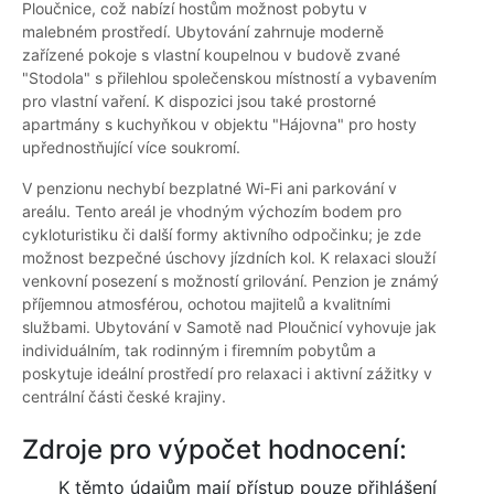
Ploučnice, což nabízí hostům možnost pobytu v
malebném prostředí. Ubytování zahrnuje moderně
zařízené pokoje s vlastní koupelnou v budově zvané
"Stodola" s přilehlou společenskou místností a vybavením
pro vlastní vaření. K dispozici jsou také prostorné
apartmány s kuchyňkou v objektu "Hájovna" pro hosty
upřednostňující více soukromí.
V penzionu nechybí bezplatné Wi-Fi ani parkování v
areálu. Tento areál je vhodným výchozím bodem pro
cykloturistiku či další formy aktivního odpočinku; je zde
možnost bezpečné úschovy jízdních kol. K relaxaci slouží
venkovní posezení s možností grilování. Penzion je známý
příjemnou atmosférou, ochotou majitelů a kvalitními
službami. Ubytování v Samotě nad Ploučnicí vyhovuje jak
individuálním, tak rodinným i firemním pobytům a
poskytuje ideální prostředí pro relaxaci i aktivní zážitky v
centrální části české krajiny.
Zdroje pro výpočet hodnocení:
K těmto údajům mají přístup pouze přihlášení