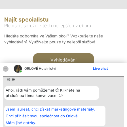
Najít specialistu
Plebiscit sdružuje těch nejlepších v oboru
Hledáte odborníka ve Vašem okolí? Vyzkoušejte naše
vyhledávání. Využívejte pouze ty nejlepší služby!
Vyhledávání
ORLOVÉ Hotelnictví
Live chat
03:39
Ahoj, rádi Vám pomůžeme! 🙂 Klikněte na
příslušnou téma konverzace! 🙂
Organizátor hlasování
Plebiscyt
Kontakt
Bright Side Solutions sp. z o.
Vítězové
Kontakt
Jsem laureát, chci získat marketingové materiály.
o. sp. k.
Seznam všech
ul. Ruska 22
laureátů
Chci přihlásit svou společnost do Orlové.
Wrocław 50-079
Zásady
Mám jiné otázky.
KRS 0000749100 | Regon
Pravidla
381313360 | NIP 8943132676
Zásady