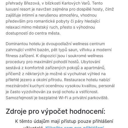
přehrady Březová, v blízkosti Karlových Varů. Tento
luxusní resort je navržen zejména pro dospělé hosty, čímž
zajišťuje intimní a nerušenou atmosféru, vhodnou
především pro romantické pobyty či páry hledající
relaxaci mimo městský ruch, přesto s výhodnou
dostupností do centra města.
Dominantou hotelu je dvoupodlažní wellness centrum
zahrnující vnitřní bazén, pět typů saun, vířivku a moderní
fitness zařízení. K dispozici jsou i soukromé wellness
procedury pro maximální pohodlí hostů. Ubytování
sestává z komfortně zařízených pokojů a apartmánů,
přičemž z některých je možné si vychutnat výhled na
přilehlé jezero a okolní přírodu. Restaurace hotelu nabízí
mezinárodní kuchyni oceněnou vysokou kvalitou, personál
je často vyzdvihován za svoji ochotu a vstřícnost.
Samozřejmostí je bezplatné Wi-Fi a privátní parkoviště.
Zdroje pro výpočet hodnocení:
K těmto údajům mají přístup pouze přihlášení