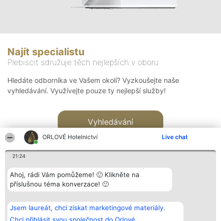
Najít specialistu
Plebiscit sdružuje těch nejlepších v oboru
Hledáte odborníka ve Vašem okolí? Vyzkoušejte naše
vyhledávání. Využívejte pouze ty nejlepší služby!
Vyhledávání
ORLOVÉ Hotelnictví
Live chat
21:24
Ahoj, rádi Vám pomůžeme! 🙂 Klikněte na
příslušnou téma konverzace! 🙂
Organizátor hlasování
Plebiscyt
Kontakt
Bright Side Solutions sp. z o.
Vítězové
Kontakt
Jsem laureát, chci získat marketingové materiály.
o. sp. k.
Seznam všech
ul. Ruska 22
laureátů
Chci přihlásit svou společnost do Orlové.