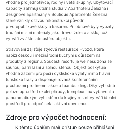
vhodné pro jednotlivce, rodiny i větší skupiny. Ubytovací
kapacity zahrnují útulná studia v Aparthotelu Železná i
designové apartmány v Boutique Apartments Železná,
které vznikly citlivou rekonstrukcí původní
prvorepublikové školy a kasáren. Při obnově byly využity
tradiční místní materiály jako dřevo, železo a sklo, což
vytváří zvláštní atmosféru objektu.
Stravování zajišťuje stylová restaurace Hvozd, která
nabízí českou i mezinárodní kuchyni s důrazem na
produkty z regionu. Součástí resortu je wellness zóna se
saunou, parní lázní a solnou stěnou. Objekt poskytuje
vhodné zázemí pro pěší i cyklistické výlety mimo hlavní
turistické trasy a disponuje rovněž konferenčními
prostorami pro firemní akce a teambuilding. Díky výhodné
poloze uprostřed okolní přírody, komplexnímu vybavení a
panoramatickým výhledům do krajiny resort vytváří ideální
prostředí pro odpočinek i aktivní dovolenou.
Zdroje pro výpočet hodnocení:
K těmto údajům mají přístup pouze přihlášení