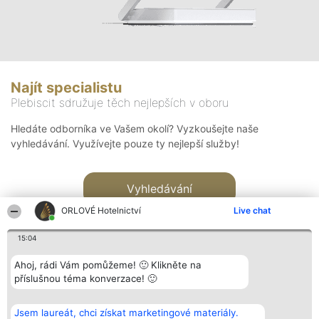
Najít specialistu
Plebiscit sdružuje těch nejlepších v oboru
Hledáte odborníka ve Vašem okolí? Vyzkoušejte naše
vyhledávání. Využívejte pouze ty nejlepší služby!
Vyhledávání
ORLOVÉ Hotelnictví
Live chat
15:04
Ahoj, rádi Vám pomůžeme! 🙂 Klikněte na
příslušnou téma konverzace! 🙂
Organizátor hlasování
Plebiscyt
Kontakt
Bright Side Solutions sp. z o.
Vítězové
Kontakt
Jsem laureát, chci získat marketingové materiály.
o. sp. k.
Seznam všech