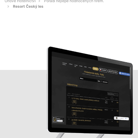
Orlové Hotelnictví
Pořadí nejlépe hodnocených firem.
Resort Český les