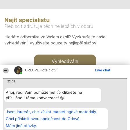
Najít specialistu
Plebiscit sdružuje těch nejlepších v oboru
Hledáte odborníka ve Vašem okolí? Vyzkoušejte naše
vyhledávání. Využívejte pouze ty nejlepší služby!
Vyhledávání
ORLOVÉ Hotelnictví
Live chat
22:08
Ahoj, rádi Vám pomůžeme! 🙂 Klikněte na
příslušnou téma konverzace! 🙂
Organizátor hlasování
Plebiscyt
Kontakt
Bright Side Solutions sp. z o.
Vítězové
Kontakt
Jsem laureát, chci získat marketingové materiály.
o. sp. k.
Seznam všech
ul. Ruska 22
laureátů
Chci přihlásit svou společnost do Orlové.
Wrocław 50-079
Zásady
Mám jiné otázky.
KRS 0000749100 | Regon
Pravidla
381313360 | NIP 8943132676
Zásady