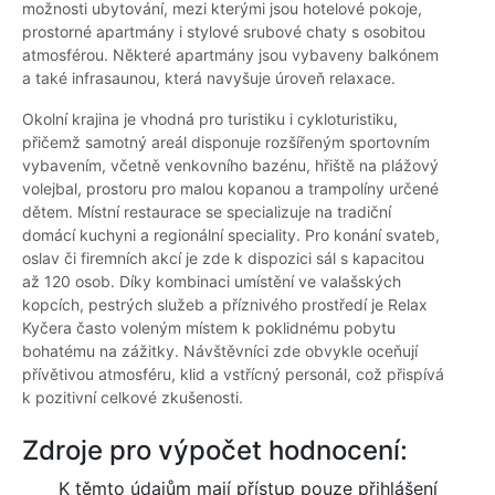
možnosti ubytování, mezi kterými jsou hotelové pokoje,
prostorné apartmány i stylové srubové chaty s osobitou
atmosférou. Některé apartmány jsou vybaveny balkónem
a také infrasaunou, která navyšuje úroveň relaxace.
Okolní krajina je vhodná pro turistiku i cykloturistiku,
přičemž samotný areál disponuje rozšířeným sportovním
vybavením, včetně venkovního bazénu, hřiště na plážový
volejbal, prostoru pro malou kopanou a trampolíny určené
dětem. Místní restaurace se specializuje na tradiční
domácí kuchyni a regionální speciality. Pro konání svateb,
oslav či firemních akcí je zde k dispozici sál s kapacitou
až 120 osob. Díky kombinaci umístění ve valašských
kopcích, pestrých služeb a příznivého prostředí je Relax
Kyčera často voleným místem k poklidnému pobytu
bohatému na zážitky. Návštěvníci zde obvykle oceňují
přívětivou atmosféru, klid a vstřícný personál, což přispívá
k pozitivní celkové zkušenosti.
Zdroje pro výpočet hodnocení:
K těmto údajům mají přístup pouze přihlášení