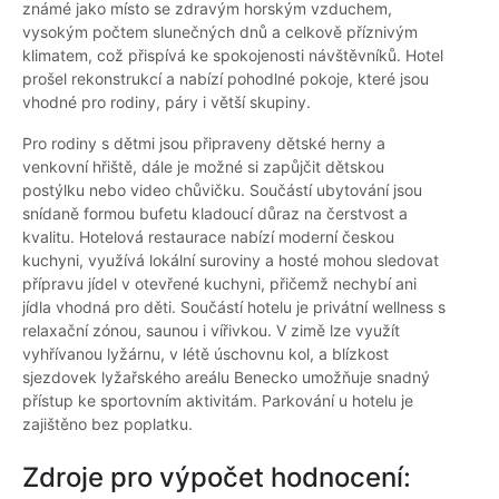
známé jako místo se zdravým horským vzduchem,
vysokým počtem slunečných dnů a celkově příznivým
klimatem, což přispívá ke spokojenosti návštěvníků. Hotel
prošel rekonstrukcí a nabízí pohodlné pokoje, které jsou
vhodné pro rodiny, páry i větší skupiny.
Pro rodiny s dětmi jsou připraveny dětské herny a
venkovní hřiště, dále je možné si zapůjčit dětskou
postýlku nebo video chůvičku. Součástí ubytování jsou
snídaně formou bufetu kladoucí důraz na čerstvost a
kvalitu. Hotelová restaurace nabízí moderní českou
kuchyni, využívá lokální suroviny a hosté mohou sledovat
přípravu jídel v otevřené kuchyni, přičemž nechybí ani
jídla vhodná pro děti. Součástí hotelu je privátní wellness s
relaxační zónou, saunou i vířivkou. V zimě lze využít
vyhřívanou lyžárnu, v létě úschovnu kol, a blízkost
sjezdovek lyžařského areálu Benecko umožňuje snadný
přístup ke sportovním aktivitám. Parkování u hotelu je
zajištěno bez poplatku.
Zdroje pro výpočet hodnocení: