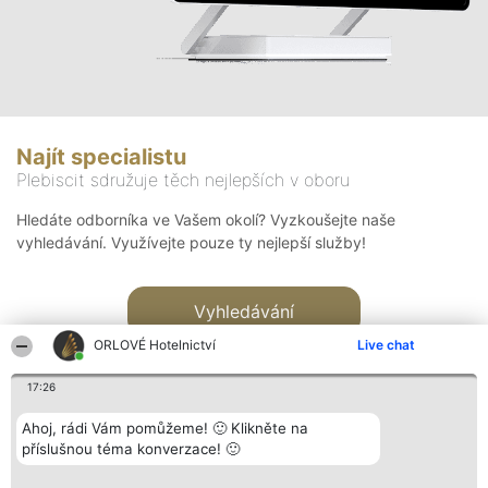
Najít specialistu
Plebiscit sdružuje těch nejlepších v oboru
Hledáte odborníka ve Vašem okolí? Vyzkoušejte naše
vyhledávání. Využívejte pouze ty nejlepší služby!
Vyhledávání
ORLOVÉ Hotelnictví
Live chat
17:26
Ahoj, rádi Vám pomůžeme! 🙂 Klikněte na
příslušnou téma konverzace! 🙂
Organizátor hlasování
Plebiscyt
Kontakt
Bright Side Solutions sp. z o.
Vítězové
Kontakt