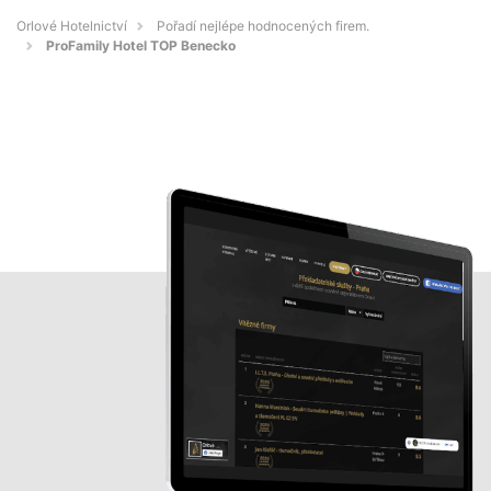
Orlové Hotelnictví
Pořadí nejlépe hodnocených firem.
ProFamily Hotel TOP Benecko