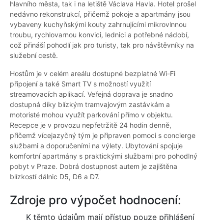
hlavního města, tak i na letiště Václava Havla. Hotel prošel
nedávno rekonstrukcí, přičemž pokoje a apartmány jsou
vybaveny kuchyňskými kouty zahrnujícími mikrovlnnou
troubu, rychlovarnou konvici, lednici a potřebné nádobí,
což přináší pohodlí jak pro turisty, tak pro návštěvníky na
služební cestě.
Hostům je v celém areálu dostupné bezplatné Wi-Fi
připojení a také Smart TV s možností využití
streamovacích aplikací. Veřejná doprava je snadno
dostupná díky blízkým tramvajovým zastávkám a
motoristé mohou využít parkování přímo v objektu.
Recepce je v provozu nepřetržitě 24 hodin denně,
přičemž vícejazyčný tým je připraven pomoci s concierge
službami a doporučeními na výlety. Ubytování spojuje
komfortní apartmány s praktickými službami pro pohodlný
pobyt v Praze. Dobrá dostupnost autem je zajištěna
blízkostí dálnic D5, D6 a D7.
Zdroje pro výpočet hodnocení:
K těmto údajům mají přístup pouze přihlášení