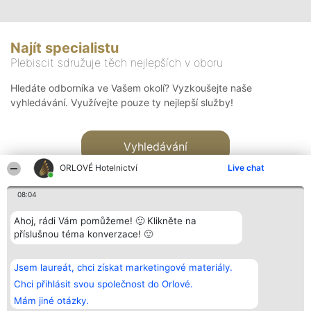
Najít specialistu
Plebiscit sdružuje těch nejlepších v oboru
Hledáte odborníka ve Vašem okolí? Vyzkoušejte naše
vyhledávání. Využívejte pouze ty nejlepší služby!
Vyhledávání
ORLOVÉ Hotelnictví
Live chat
08:04
Ahoj, rádi Vám pomůžeme! 🙂 Klikněte na
příslušnou téma konverzace! 🙂
Organizátor hlasování
Plebiscyt
Kontakt
Bright Side Solutions sp. z o.
Vítězové
Kontakt
Jsem laureát, chci získat marketingové materiály.
o. sp. k.
Seznam všech
ul. Ruska 22
laureátů
Chci přihlásit svou společnost do Orlové.
Wrocław 50-079
Zásady
Mám jiné otázky.
KRS 0000749100 | Regon
Pravidla
381313360 | NIP 8943132676
Zásady