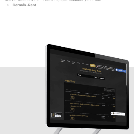
Čermák-Rent