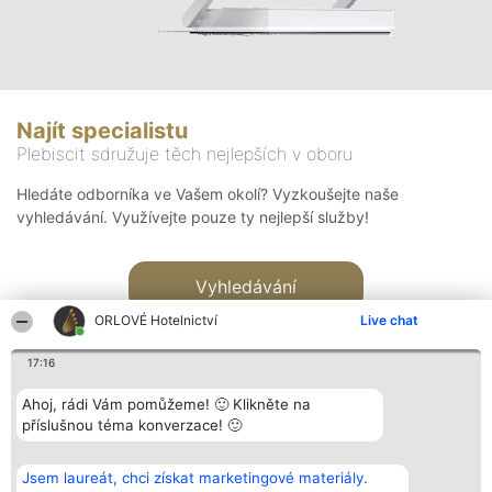
Najít specialistu
Plebiscit sdružuje těch nejlepších v oboru
Hledáte odborníka ve Vašem okolí? Vyzkoušejte naše
vyhledávání. Využívejte pouze ty nejlepší služby!
Vyhledávání
ORLOVÉ Hotelnictví
Live chat
17:16
Ahoj, rádi Vám pomůžeme! 🙂 Klikněte na
příslušnou téma konverzace! 🙂
Organizátor hlasování
Plebiscyt
Kontakt
Bright Side Solutions sp. z o.
Vítězové
Kontakt
Jsem laureát, chci získat marketingové materiály.
o. sp. k.
Seznam všech