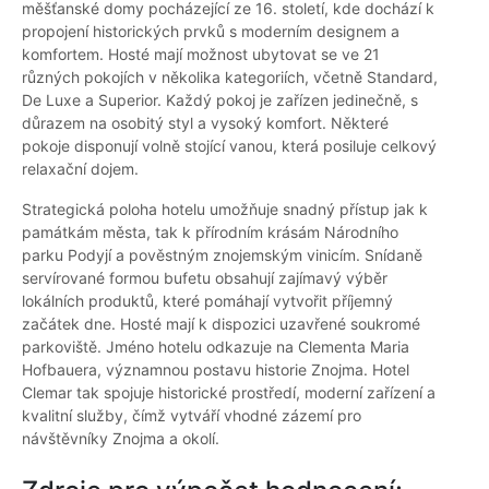
měšťanské domy pocházející ze 16. století, kde dochází k
propojení historických prvků s moderním designem a
komfortem. Hosté mají možnost ubytovat se ve 21
různých pokojích v několika kategoriích, včetně Standard,
De Luxe a Superior. Každý pokoj je zařízen jedinečně, s
důrazem na osobitý styl a vysoký komfort. Některé
pokoje disponují volně stojící vanou, která posiluje celkový
relaxační dojem.
Strategická poloha hotelu umožňuje snadný přístup jak k
památkám města, tak k přírodním krásám Národního
parku Podyjí a pověstným znojemským vinicím. Snídaně
servírované formou bufetu obsahují zajímavý výběr
lokálních produktů, které pomáhají vytvořit příjemný
začátek dne. Hosté mají k dispozici uzavřené soukromé
parkoviště. Jméno hotelu odkazuje na Clementa Maria
Hofbauera, významnou postavu historie Znojma. Hotel
Clemar tak spojuje historické prostředí, moderní zařízení a
kvalitní služby, čímž vytváří vhodné zázemí pro
návštěvníky Znojma a okolí.