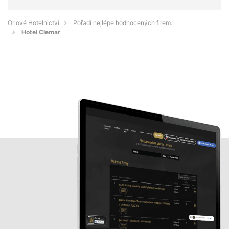
Orlové Hotelnictví
Pořadí nejlépe hodnocených firem.
Hotel Clemar