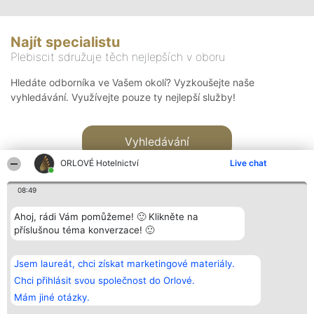
Najít specialistu
Plebiscit sdružuje těch nejlepších v oboru
Hledáte odborníka ve Vašem okolí? Vyzkoušejte naše
vyhledávání. Využívejte pouze ty nejlepší služby!
Vyhledávání
ORLOVÉ Hotelnictví
Live chat
08:49
Ahoj, rádi Vám pomůžeme! 🙂 Klikněte na
příslušnou téma konverzace! 🙂
Organizátor hlasování
Plebiscyt
Kontakt
Bright Side Solutions sp. z o.
Vítězové
Kontakt
Jsem laureát, chci získat marketingové materiály.
o. sp. k.
Seznam všech
ul. Ruska 22
laureátů
Chci přihlásit svou společnost do Orlové.
Wrocław 50-079
Zásady
Mám jiné otázky.
KRS 0000749100 | Regon
Pravidla
381313360 | NIP 8943132676
Zásady