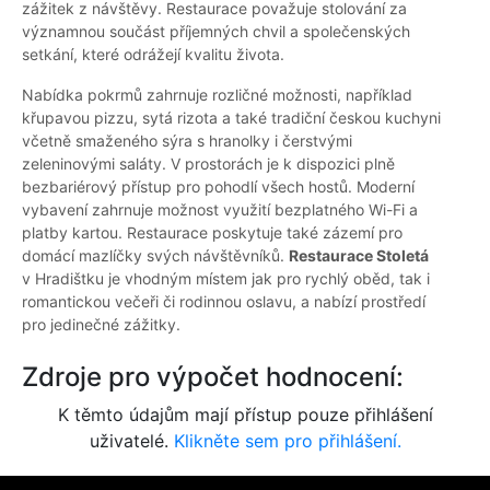
zážitek z návštěvy. Restaurace považuje stolování za
významnou součást příjemných chvil a společenských
setkání, které odrážejí kvalitu života.
Nabídka pokrmů zahrnuje rozličné možnosti, například
křupavou pizzu, sytá rizota a také tradiční českou kuchyni
včetně smaženého sýra s hranolky i čerstvými
zeleninovými saláty. V prostorách je k dispozici plně
bezbariérový přístup pro pohodlí všech hostů. Moderní
vybavení zahrnuje možnost využití bezplatného Wi-Fi a
platby kartou. Restaurace poskytuje také zázemí pro
domácí mazlíčky svých návštěvníků.
Restaurace Stoletá
v Hradištku je vhodným místem jak pro rychlý oběd, tak i
romantickou večeři či rodinnou oslavu, a nabízí prostředí
pro jedinečné zážitky.
Zdroje pro výpočet hodnocení:
K těmto údajům mají přístup pouze přihlášení
uživatelé.
Klikněte sem pro přihlášení.