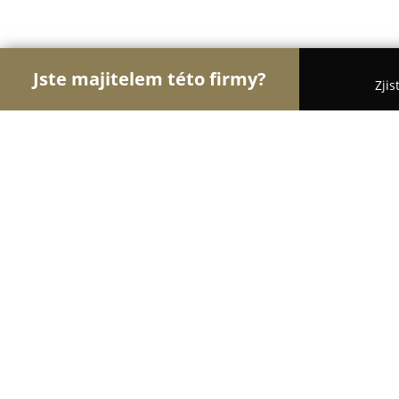
Jste majitelem této firmy?
Zjis
Orlové Hotelnictví
Pořadí nejlépe hodnocených f
Statek Slunečnice
9.6
(132)
Louny, Mnichov
Zobrazit telefonní číslo