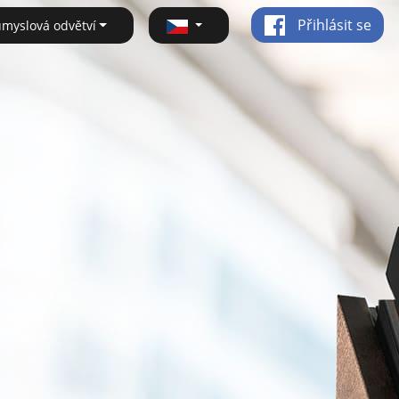
Přihlásit se
ůmyslová odvětví