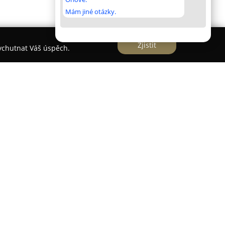
Mám jiné otázky.
Zjistit
vychutnat Váš úspěch.
 malebné oblasti Českého středohoří v obci
em Oblík. Penzion vznikl citlivou rekonstrukcí
í ubytování v přívětivém venkovském prostředí. K
tmány s celkovou kapacitou až dvaceti lůžek,
n vlastním sociálním zařízením.
í, ale i pestrou nabídku služeb, které tuto
. Pravidelně se zde konají tematické akce,