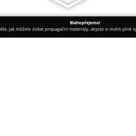
Blahopřejeme!
těte, jak můžete získat propagační materiály, abyste si mohli plně 
irem.
Statek Slunečnice
O společnosti:
Statek Slunečnice
se nachází v
Mnichov u Loun, přímo pod kopc
bývalé stáje a nabízí komfortn
dispozici jsou mezonetové apar
přičemž každý z nich je vybave
Objekt poskytuje nejen ubytován
destinaci odlišují od ostatních