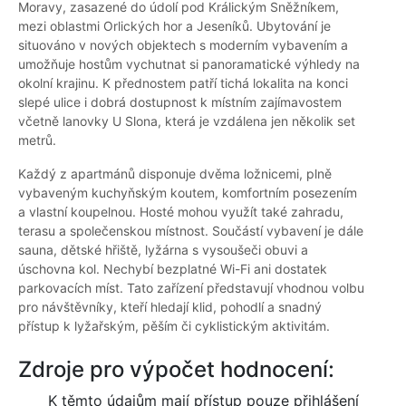
Moravy, zasazené do údolí pod Králickým Sněžníkem,
mezi oblastmi Orlických hor a Jeseníků. Ubytování je
situováno v nových objektech s moderním vybavením a
umožňuje hostům vychutnat si panoramatické výhledy na
okolní krajinu. K přednostem patří tichá lokalita na konci
slepé ulice i dobrá dostupnost k místním zajímavostem
včetně lanovky U Slona, která je vzdálena jen několik set
metrů.
Každý z apartmánů disponuje dvěma ložnicemi, plně
vybaveným kuchyňským koutem, komfortním posezením
a vlastní koupelnou. Hosté mohou využít také zahradu,
terasu a společenskou místnost. Součástí vybavení je dále
sauna, dětské hřiště, lyžárna s vysoušeči obuvi a
úschovna kol. Nechybí bezplatné Wi-Fi ani dostatek
parkovacích míst. Tato zařízení představují vhodnou volbu
pro návštěvníky, kteří hledají klid, pohodlí a snadný
přístup k lyžařským, pěším či cyklistickým aktivitám.
Zdroje pro výpočet hodnocení:
K těmto údajům mají přístup pouze přihlášení