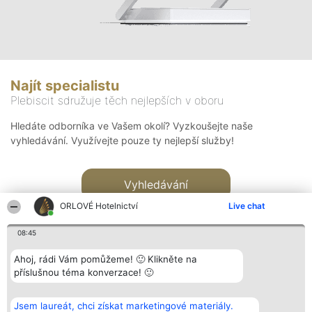
Najít specialistu
Plebiscit sdružuje těch nejlepších v oboru
Hledáte odborníka ve Vašem okolí? Vyzkoušejte naše
vyhledávání. Využívejte pouze ty nejlepší služby!
Vyhledávání
ORLOVÉ Hotelnictví
Live chat
08:45
Ahoj, rádi Vám pomůžeme! 🙂 Klikněte na
příslušnou téma konverzace! 🙂
Organizátor hlasování
Plebiscyt
Kontakt
Bright Side Solutions sp. z o.
Vítězové
Kontakt
Jsem laureát, chci získat marketingové materiály.
o. sp. k.
Seznam všech