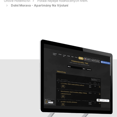
Orlové Hotelnictví
Pořadí nejlépe hodnocených firem.
Dolní Morava - Apartmány Na Výsluní