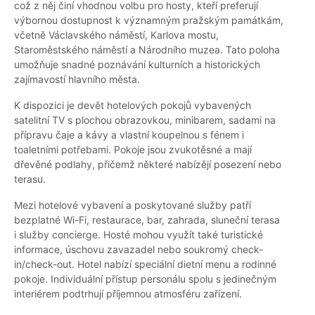
což z něj činí vhodnou volbu pro hosty, kteří preferují
výbornou dostupnost k významným pražským památkám,
včetně Václavského náměstí, Karlova mostu,
Staroměstského náměstí a Národního muzea. Tato poloha
umožňuje snadné poznávání kulturních a historických
zajímavostí hlavního města.
K dispozici je devět hotelových pokojů vybavených
satelitní TV s plochou obrazovkou, minibarem, sadami na
přípravu čaje a kávy a vlastní koupelnou s fénem i
toaletními potřebami. Pokoje jsou zvukotěsné a mají
dřevěné podlahy, přičemž některé nabízějí posezení nebo
terasu.
Mezi hotelové vybavení a poskytované služby patří
bezplatné Wi-Fi, restaurace, bar, zahrada, sluneční terasa
i služby concierge. Hosté mohou využít také turistické
informace, úschovu zavazadel nebo soukromý check-
in/check-out. Hotel nabízí speciální dietní menu a rodinné
pokoje. Individuální přístup personálu spolu s jedinečným
interiérem podtrhují příjemnou atmosféru zařízení.