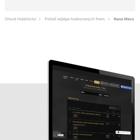
Orlové Hotelnictví
Pořadí nejlépe hodnocených firem.
Nana Macs